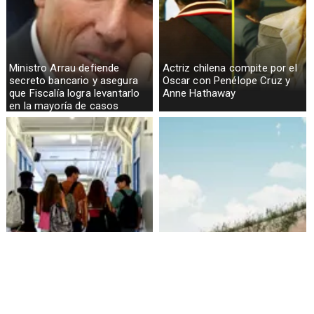
Ministro Arrau defiende
Actriz chilena compite por el
secreto bancario y asegura
Oscar con Penélope Cruz y
que Fiscalía logra levantarlo
Anne Hathaway
en la mayoría de casos
Alarmante hábito en jóvenes
Aprueban creación del Parque
de 13 a 15 años según
Sebastián Piñera con