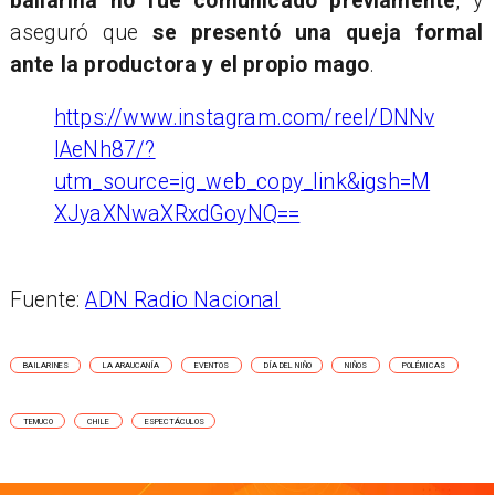
bailarina no fue comunicado previamente
, y
aseguró que
se presentó una queja formal
ante la productora y el propio mago
.
https://www.instagram.com/reel/DNNv
lAeNh87/?
utm_source=ig_web_copy_link&igsh=M
XJyaXNwaXRxdGoyNQ==
Fuente:
ADN Radio Nacional
BAILARINES
LA ARAUCANÍA
EVENTOS
DÍA DEL NIÑO
NIÑOS
POLÉMICAS
TEMUCO
CHILE
ESPECTÁCULOS