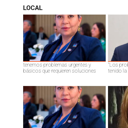
LOCAL
tenemos problemas urgentes y
"Los pro
básicos que requieren soluciones
tenido l