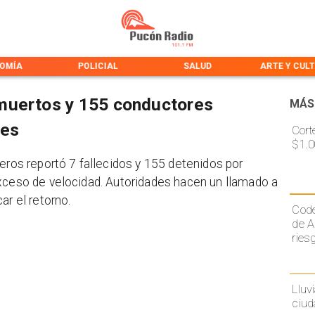
OMÍA
POLICIAL
SALUD
ARTE Y CUL
muertos y 155 conductores
MÁS
nes
Cort
$1.0
eros reportó 7 fallecidos y 155 detenidos por
exceso de velocidad. Autoridades hacen un llamado a
ar el retorno.
Code
de A
ries
Lluv
ciud