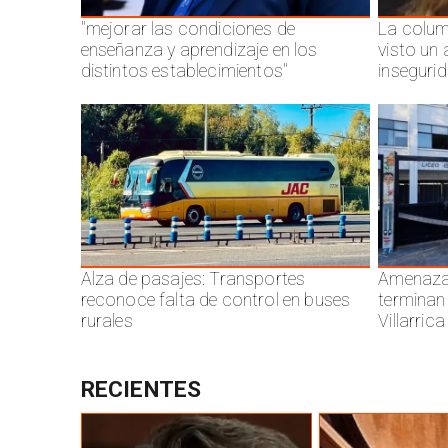
"mejorar las condiciones de
La colum
enseñanza y aprendizaje en los
visto un
distintos establecimientos"
inseguri
Alza de pasajes: Transportes
Amenazas
reconoce falta de control en buses
terminan
rurales
Villarrica
RECIENTES