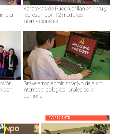
Karatekas de Pucón brillan en Perú y
también
regresan con 12 medallas
internacionales
ersión
Grave error administrativo deja sin
n con
internet a colegios rurales de la
comuna
IR A
RECIENTE