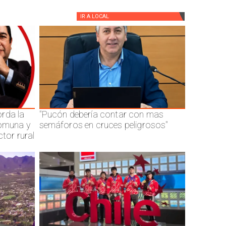
IR A
LOCAL
rda la
"Pucón debería contar con mas
comuna y
semáforos en cruces peligrosos"
ctor rural