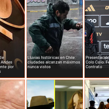
de
Lluvias históricas en Chile:
Presentació
e Andes
ciudades alcanzan máximos
Colo Colo: F
ente por
nunca vistos
Contrato
s