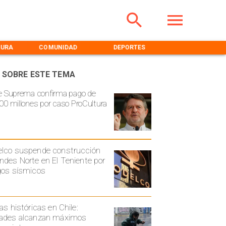
TURA
COMUNIDAD
DEPORTES
MEDIOAMBIENT
 SOBRE ESTE TEMA
e Suprema confirma pago de
00 millones por caso ProCultura
lco suspende construcción
ndes Norte en El Teniente por
gos sísmicos
ias históricas en Chile:
ades alcanzan máximos