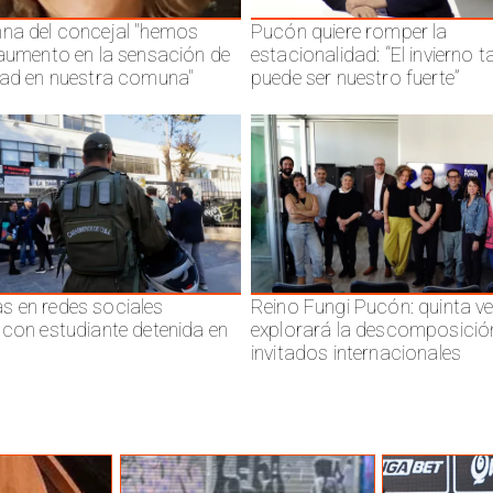
na del concejal "hemos
Pucón quiere romper la
 aumento en la sensación de
estacionalidad: “El invierno 
dad en nuestra comuna"
puede ser nuestro fuerte”
 en redes sociales
Reino Fungi Pucón: quinta v
 con estudiante detenida en
explorará la descomposició
invitados internacionales