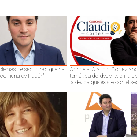
blemas de seguridad que ha
Concejal Claudio Cortez abo
a comuna de Pucón"
temática del deporte en la 
la deuda que existe con el se