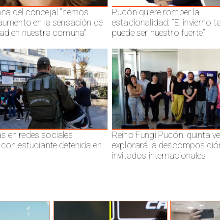
na del concejal "hemos
Pucón quiere romper la
 aumento en la sensación de
estacionalidad: “El invierno 
dad en nuestra comuna"
puede ser nuestro fuerte”
 en redes sociales
Reino Fungi Pucón: quinta v
 con estudiante detenida en
explorará la descomposició
invitados internacionales