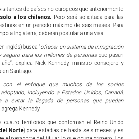
 visitantes de países no europeos que anteriormente
solo a los chilenos.
Pero será solicitada para las
destinos en un periodo máximo de seis meses. Para
po a Inglaterra, deberán postular a una visa.
en inglés) busca “
ofrecer un sistema de inmigración
 y seguro para los millones de personas
que pasan
 año”, explica Nick Kennedy, ministro consejero y
a en Santiago.
do con el enfoque que muchos de los socios
 adoptado, incluyendo a Estados Unidos, Canadá,
a a evitar la llegada de personas que puedan
, agrega Kennedy.
s cuatro territorios que conforman el Reino Unido
 del Norte
) para estadías de hasta seis meses y es
 el pasaporte del titular, lo que ocurra primero. Los