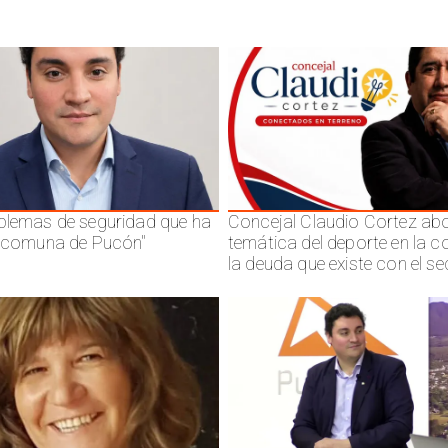
blemas de seguridad que ha
Concejal Claudio Cortez abo
a comuna de Pucón"
temática del deporte en la 
la deuda que existe con el se