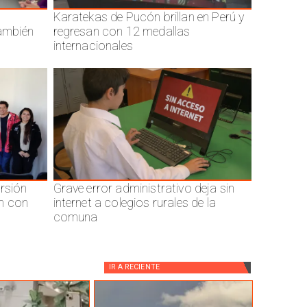
Karatekas de Pucón brillan en Perú y
también
regresan con 12 medallas
internacionales
ersión
Grave error administrativo deja sin
n con
internet a colegios rurales de la
comuna
IR A
RECIENTE