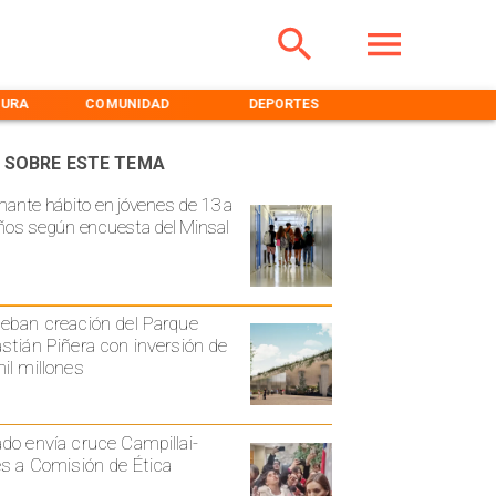
TURA
COMUNIDAD
DEPORTES
MEDIOAMBIENT
 SOBRE ESTE TEMA
mante hábito en jóvenes de 13 a
ños según encuesta del Minsal
eban creación del Parque
stián Piñera con inversión de
il millones
do envía cruce Campillai-
es a Comisión de Ética