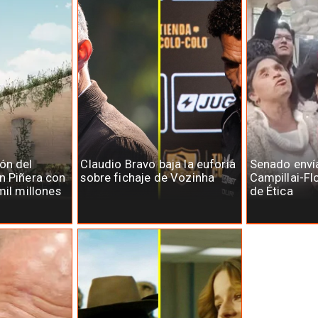
ón del
Claudio Bravo baja la euforia
Senado enví
n Piñera con
sobre fichaje de Vozinha
Campillai-Fl
mil millones
de Ética