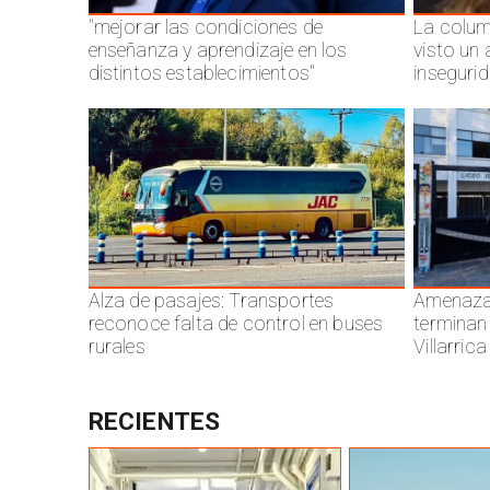
"mejorar las condiciones de
La colum
enseñanza y aprendizaje en los
visto un
distintos establecimientos"
inseguri
Alza de pasajes: Transportes
Amenazas
reconoce falta de control en buses
terminan
rurales
Villarrica
RECIENTES