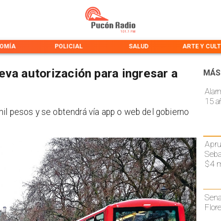
OMÍA
POLICIAL
SALUD
ARTE Y CUL
eva autorización para ingresar a
MÁS
Alar
15 a
mil pesos y se obtendrá vía app o web del gobierno
Apru
Seba
$4 m
Sena
Flor