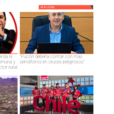
IR A
LOCAL
rda la
"Pucón debería contar con mas
comuna y
semáforos en cruces peligrosos"
ctor rural