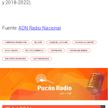
y 2018-2022).
Fuente:
ADN Radio Nacional
COMPENSACIÓN MUNICIPAL
RELIGIÓN
CIUDAD DEL VATICANO
ESCUCHA SU CORAZÓN
ALTOS SUELDOS
DELITOS ECONÓMICOS
CONTRALORIA
CONTRALORA GENERAL
AUDITORÍA CONTRALORÍA
LEGÍTIMA DEFENSA