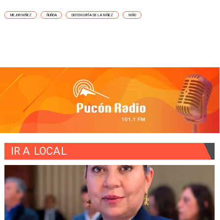
MEJOR NIÑEZ
ÑUÑOA
DEFENSORÍA DE LA NIÑEZ
NIÑO
IR A
LOCAL