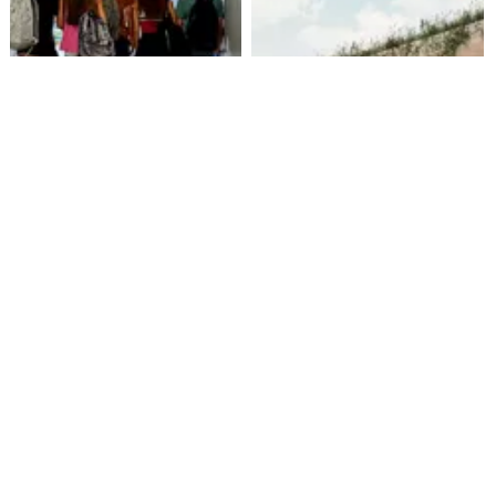
Alarmante hábito en jóvenes
Aprueban creación del Parque
de 13 a 15 años según
Sebastián Piñera con
encuesta del Minsal
inversión de $4 mil millones