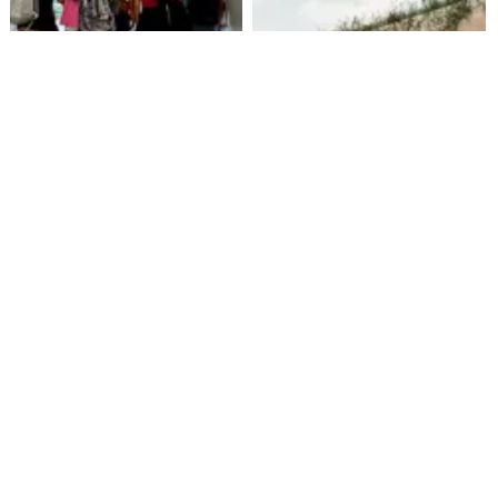
Alarmante hábito en jóvenes
Aprueban creación del Parque
de 13 a 15 años según
Sebastián Piñera con
encuesta del Minsal
inversión de $4 mil millones