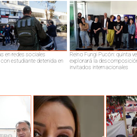
 en redes sociales
Reino Fungi Pucón: quinta v
 con estudiante detenida en
explorará la descomposició
invitados internacionales