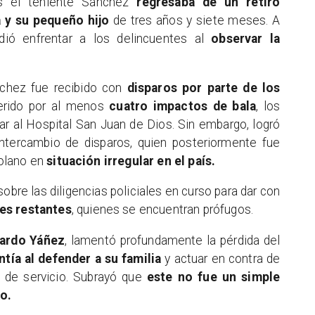
ras el teniente Sánchez
regresaba de un retiro
 y su pequeño hijo
de tres años y siete meses. A
idió enfrentar a los delincuentes al
observar la
nchez fue recibido con
disparos por parte de los
herido por al menos
cuatro impactos de bala
, los
gar al Hospital San Juan de Dios. Sin embargo, logró
intercambio de disparos, quien posteriormente fue
olano en
situación irregular en el país.
obre las diligencias policiales en curso para dar con
es restantes
, quienes se encuentran prófugos.
cardo Yáñez
, lamentó profundamente la pérdida del
ntía al defender a su familia
y actuar en contra de
a de servicio. Subrayó que
este no fue un simple
o.