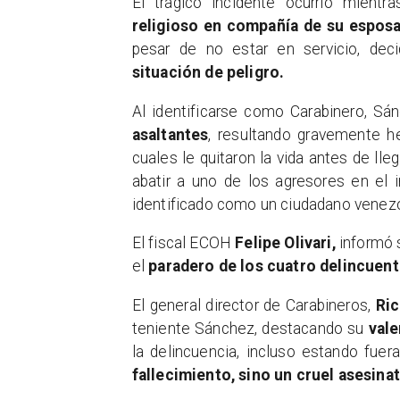
El trágico incidente ocurrió mient
religioso en compañía de su esposa
pesar de no estar en servicio, dec
situación de peligro.
Al identificarse como Carabinero, Sá
asaltantes
, resultando gravemente 
cuales le quitaron la vida antes de lle
abatir a uno de los agresores en el 
identificado como un ciudadano venez
El fiscal ECOH
Felipe Olivari,
informó s
el
paradero de los cuatro delincuent
El general director de Carabineros,
Ri
teniente Sánchez, destacando su
vale
la delincuencia, incluso estando fuer
fallecimiento, sino un cruel asesinat