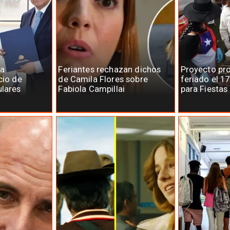
la
Feriantes rechazan dichos
Proyecto pr
cio de
de Camila Flores sobre
feriado el 1
ulares
Fabiola Campillai
para Fiestas