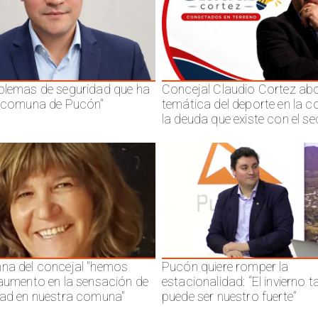
blemas de seguridad que ha
Concejal Claudio Cortez abo
a comuna de Pucón"
temática del deporte en la 
la deuda que existe con el se
na del concejal "hemos
Pucón quiere romper la
 aumento en la sensación de
estacionalidad: “El invierno 
dad en nuestra comuna"
puede ser nuestro fuerte”