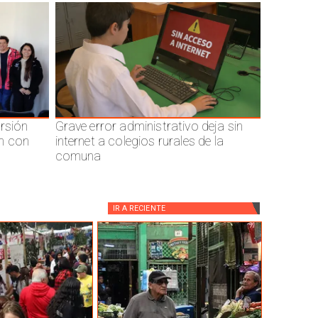
ersión
Grave error administrativo deja sin
n con
internet a colegios rurales de la
comuna
IR A
RECIENTE