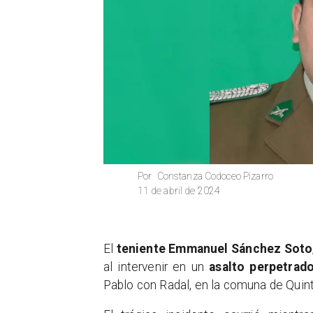
Constanza Codoceo Pizarro
Por
11 de abril de 2024
El
teniente
Emmanuel Sánchez Soto
al intervenir en un
asalto perpetrad
Pablo con Radal, en la comuna de Quin