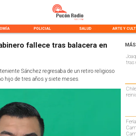
OMÍA
POLICIAL
SALUD
ARTE Y CUL
abinero fallece tras balacera en
MÁS
Joaq
tras
l teniente Sánchez regresaba de un retiro religioso
 hijo de tres años y siete meses.
Chil
rein
Feri
Cami
Camp