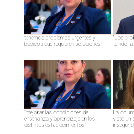
tenemos problemas urgentes y
"Los pro
básicos que requieren soluciones
tenido l
"mejorar las condiciones de
La colum
enseñanza y aprendizaje en los
visto un
distintos establecimientos"
inseguri