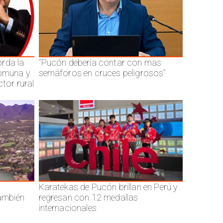
rda la
"Pucón debería contar con mas
comuna y
semáforos en cruces peligrosos"
ctor rural
Karatekas de Pucón brillan en Perú y
también
regresan con 12 medallas
internacionales