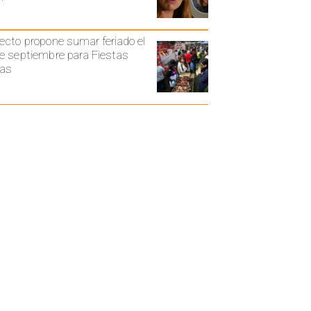
ecto propone sumar feriado el
e septiembre para Fiestas
ias