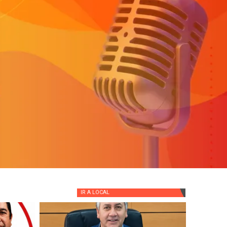
IR A
LOCAL