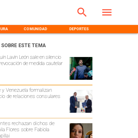
TURA
COMUNIDAD
DEPORTES
MEDIOAMBIENT
 SOBRE ESTE TEMA
uín Lavín León sale en silencio
 revocación de medida cautelar
e y Venezuela formalizan
icio de relaciones consulares
antes rechazan dichos de
la Flores sobre Fabiola
illai