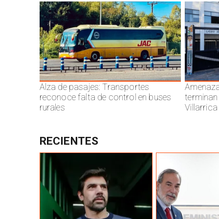
Alza de pasajes: Transportes
Amenazas
reconoce falta de control en buses
terminan
rurales
Villarrica
RECIENTES