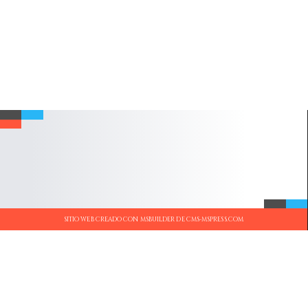
SITIO WEB CREADO CON MSBUILDER DE CMS-MSPRESS.COM