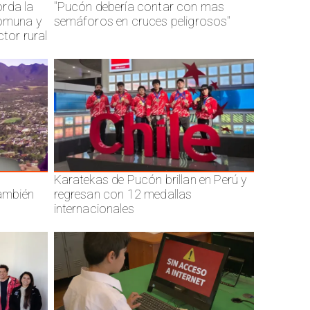
rda la
"Pucón debería contar con mas
comuna y
semáforos en cruces peligrosos"
ctor rural
Karatekas de Pucón brillan en Perú y
también
regresan con 12 medallas
internacionales