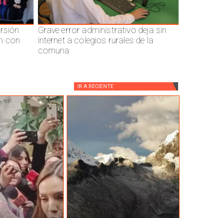
ersión
Grave error administrativo deja sin
n con
internet a colegios rurales de la
comuna
IR A
RECIENTE