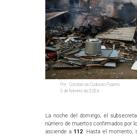
Constanza Codoceo Pizarro
Por
5 de febrero de 2024
La noche del domingo, el subsecretar
número de muertos confirmados por l
asciende a
112
. Hasta el momento, s