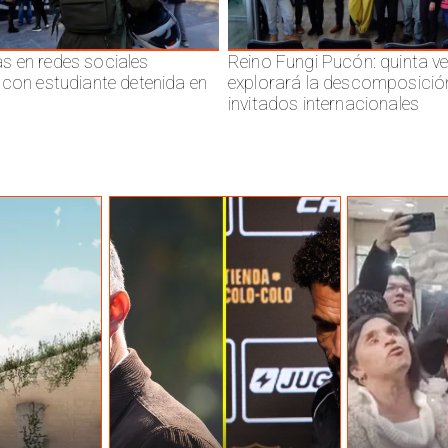
 en redes sociales
Reino Fungi Pucón: quinta v
 con estudiante detenida en
explorará la descomposició
invitados internacionales