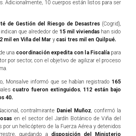
. Adicionalmente, 10 cuerpos están listos para ser
té de Gestión del Riesgo de Desastres
(Cogrid),
 indican que alrededor de
15 mil viviendas
han sido
2 mil en Viña del Mar
y
casi tres mil en Quilpué.
 de una
coordinación expedita con la Fiscalía
para
tor por sector, con el objetivo de agilizar el proceso
ma.
go, Monsalve informó que se habían registrado
165
cuales
cuatro fueron extinguidos
,
112 están bajo
s 40.
Nacional, contralmirante
Daniel Muñoz
, confirmó la
osas
en el sector del Jardín Botánico de Viña del
s por un helicóptero de la Fuerza Aérea y detenidos
errestre, quedando a
disposición del Ministerio