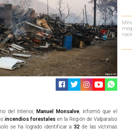
Mini
mega
naci
Agencia Uno
io del Interior,
Manuel Monsalve
, informó que el
os
incendios forestales
en la Región de Valparaíso
olo se ha logrado identificar a
32
de las víctimas