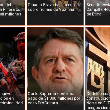
ón del
Claudio Bravo baja la euforia
Senado enví
n Piñera con
sobre fichaje de Vozinha
Campillai-Fl
mil millones
de Ética
 nuevo
Corte Suprema confirma
Codelco su
ción en
pago de $1.000 millones por
construcció
 criminalidad
caso ProCultura
Norte en El 
riesgos sísm