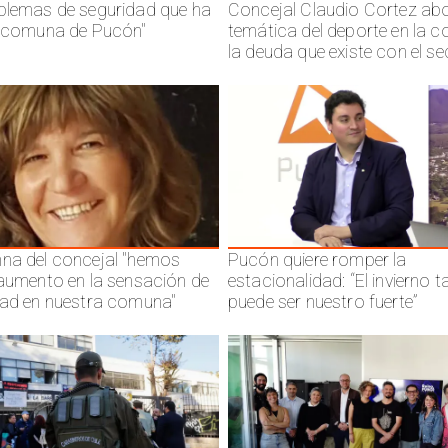
blemas de seguridad que ha
Concejal Claudio Cortez abo
a comuna de Pucón"
temática del deporte en la 
la deuda que existe con el se
na del concejal "hemos
Pucón quiere romper la
 aumento en la sensación de
estacionalidad: “El invierno 
dad en nuestra comuna"
puede ser nuestro fuerte”