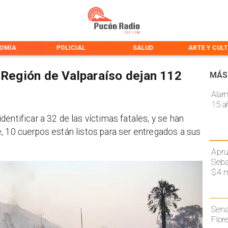
OMÍA
POLICIAL
SALUD
ARTE Y CUL
 Región de Valparaíso dejan 112
MÁS
Alar
15 a
entificar a 32 de las víctimas fatales, y se han
, 10 cuerpos están listos para ser entregados a sus
Apru
Seba
$4 m
Sena
Flor