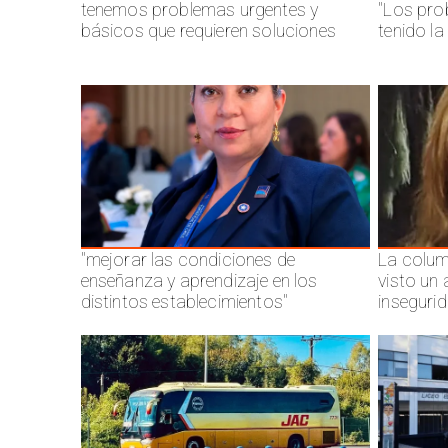
tenemos problemas urgentes y
"Los pro
básicos que requieren soluciones
tenido l
"mejorar las condiciones de
La colum
enseñanza y aprendizaje en los
visto un
distintos establecimientos"
inseguri