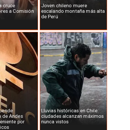
a cruce
Joven chileno muere
ores a Comisión
escalando montaña más alta
de Perú
spende
Lluvias históricas en Chile:
n de Andes
ciudades alcanzan máximos
Teniente por
nunca vistos
icos