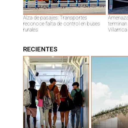
Alza de pasajes: Transportes
Amenazas
reconoce falta de control en buses
terminan
rurales
Villarrica
RECIENTES