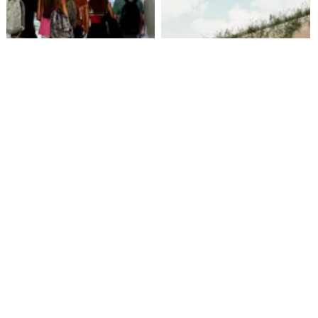
Alarmante hábito en jóvenes
Aprueban creación del Parque
de 13 a 15 años según
Sebastián Piñera con
encuesta del Minsal
inversión de $4 mil millones