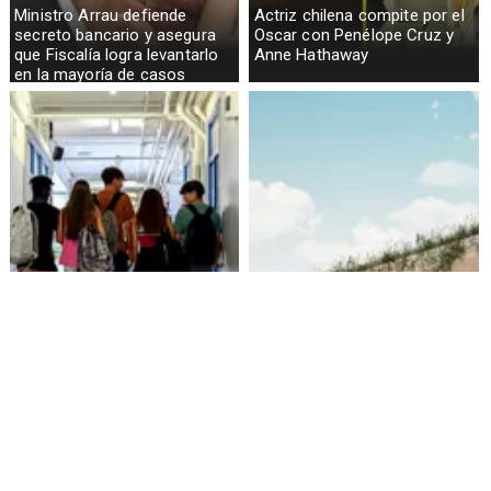
Ministro Arrau defiende
Actriz chilena compite por el
secreto bancario y asegura
Oscar con Penélope Cruz y
que Fiscalía logra levantarlo
Anne Hathaway
en la mayoría de casos
Alarmante hábito en jóvenes
Aprueban creación del Parque
de 13 a 15 años según
Sebastián Piñera con
encuesta del Minsal
inversión de $4 mil millones