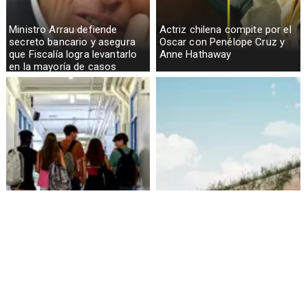
Ministro Arrau defiende
Actriz chilena compite por el
secreto bancario y asegura
Oscar con Penélope Cruz y
que Fiscalía logra levantarlo
Anne Hathaway
en la mayoría de casos
Alarmante hábito en jóvenes
Aprueban creación del Parque
de 13 a 15 años según
Sebastián Piñera con
encuesta del Minsal
inversión de $4 mil millones