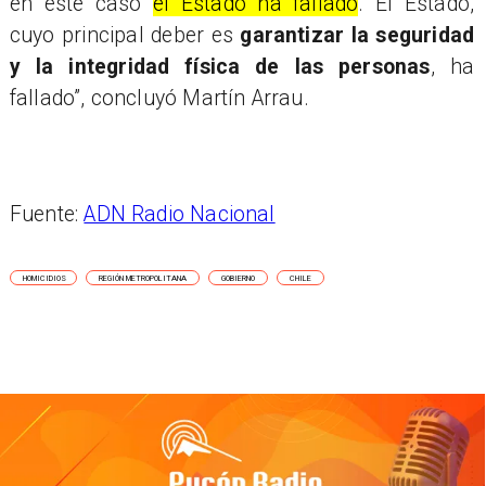
en este caso
el Estado ha fallado
. El Estado,
cuyo principal deber es
garantizar la seguridad
y la integridad física de las personas
, ha
fallado”, concluyó Martín Arrau.
Fuente:
ADN Radio Nacional
HOMICIDIOS
REGIÓN METROPOLITANA
GOBIERNO
CHILE