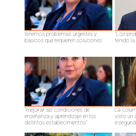
tenemos problemas urgentes y
"Los pro
básicos que requieren soluciones
tenido l
"mejorar las condiciones de
La colum
enseñanza y aprendizaje en los
visto un
distintos establecimientos"
inseguri