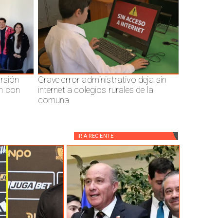
ersión
Grave error administrativo deja sin
n con
internet a colegios rurales de la
comuna
IR A
RECIENTE