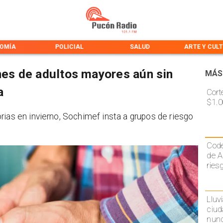
OMÍA
POLICIAL
SALUD
ARTE Y CUL
ones de adultos mayores aún sin
MÁS
a
Cort
$1.0
rias en invierno, Sochimef insta a grupos de riesgo
Code
de A
ries
Lluv
ciud
nunc