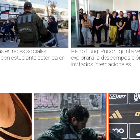
 en redes sociales
Reino Fungi Pucón: quinta v
 con estudiante detenida en
explorará la descomposició
invitados internacionales