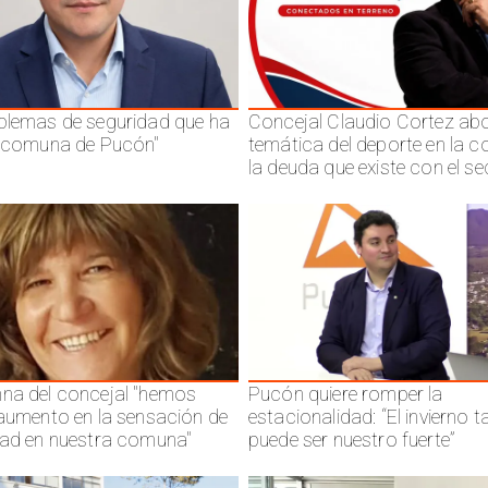
blemas de seguridad que ha
Concejal Claudio Cortez abo
a comuna de Pucón"
temática del deporte en la 
la deuda que existe con el se
na del concejal "hemos
Pucón quiere romper la
 aumento en la sensación de
estacionalidad: “El invierno 
dad en nuestra comuna"
puede ser nuestro fuerte”