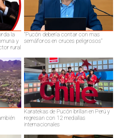
rda la
"Pucón debería contar con mas
comuna y
semáforos en cruces peligrosos"
ctor rural
Karatekas de Pucón brillan en Perú y
también
regresan con 12 medallas
internacionales