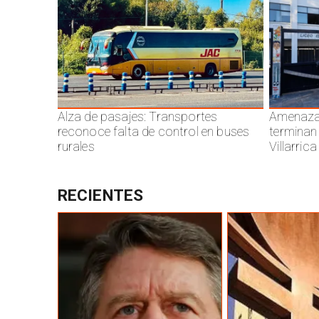
Alza de pasajes: Transportes
Amenazas
reconoce falta de control en buses
terminan
rurales
Villarrica
RECIENTES