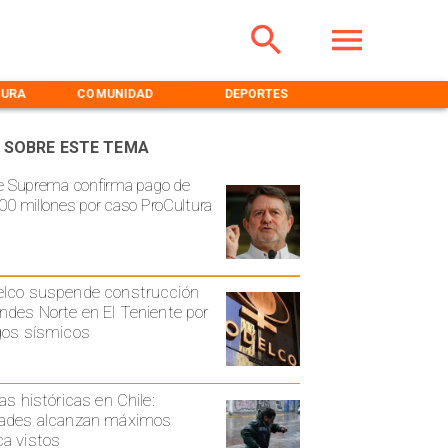
TURA
COMUNIDAD
DEPORTES
MEDIOAMBIENT
 SOBRE ESTE TEMA
e Suprema confirma pago de
00 millones por caso ProCultura
lco suspende construcción
ndes Norte en El Teniente por
gos sísmicos
ias históricas en Chile:
ades alcanzan máximos
a vistos