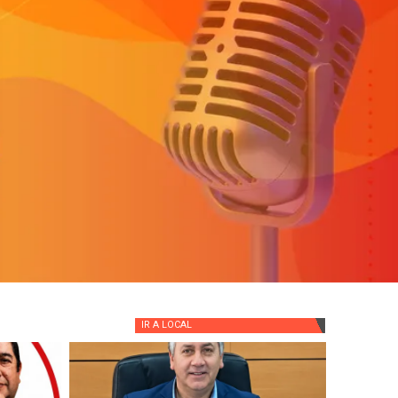
IR A
LOCAL