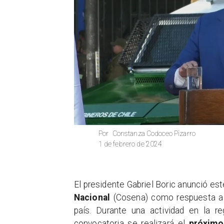
Constanza Codoceo Pizarro
Por
1 de febrero de 2024
​El presidente Gabriel Boric anunció es
Nacional
(Cosena) como respuesta a 
país. Durante una actividad en la re
convocatoria se realizará el
próximo