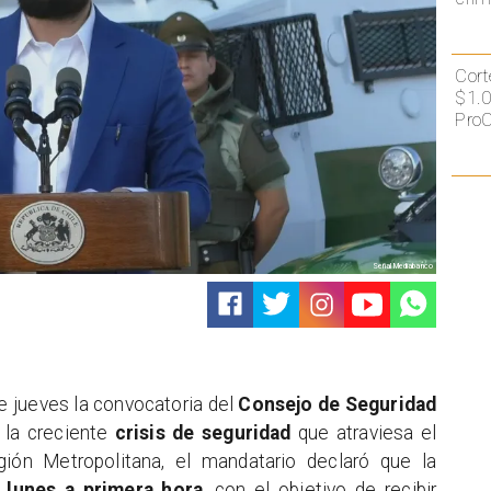
Cort
$1.0
ProC
Señal Mediabanco
te jueves la convocatoria del
Consejo de Seguridad
la creciente
crisis de seguridad
que atraviesa el
gión Metropolitana, el mandatario declaró que la
 lunes a primera hora
, con el objetivo de recibir