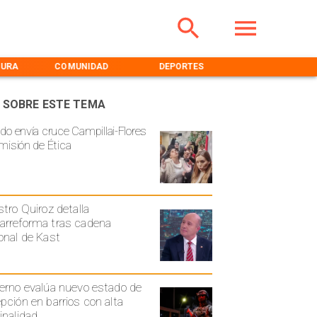
TURA
COMUNIDAD
DEPORTES
MEDIOAMBIENT
 SOBRE ESTE TEMA
do envía cruce Campillai-Flores
misión de Ética
stro Quiroz detalla
rreforma tras cadena
onal de Kast
erno evalúa nuevo estado de
pción en barrios con alta
inalidad