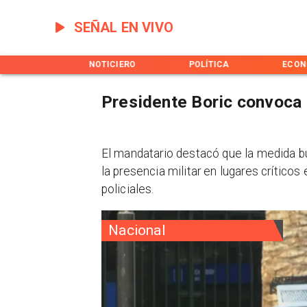
SEÑAL EN VIVO
INICIO
NOTICIERO
POLÍTICA
ECON
Presidente Boric convoca 
​El mandatario destacó que la medida bus
la presencia militar en lugares críticos
policiales.
Nacional