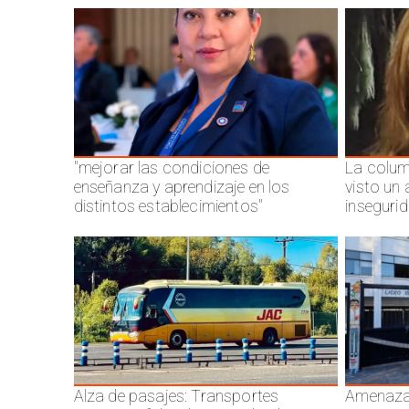
"mejorar las condiciones de
La colum
enseñanza y aprendizaje en los
visto un
distintos establecimientos"
inseguri
Alza de pasajes: Transportes
Amenazas