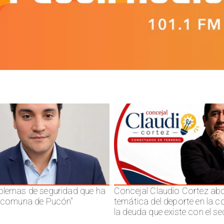
blemas de seguridad que ha
Concejal Claudio Cortez abo
a comuna de Pucón"
temática del deporte en la 
la deuda que existe con el se