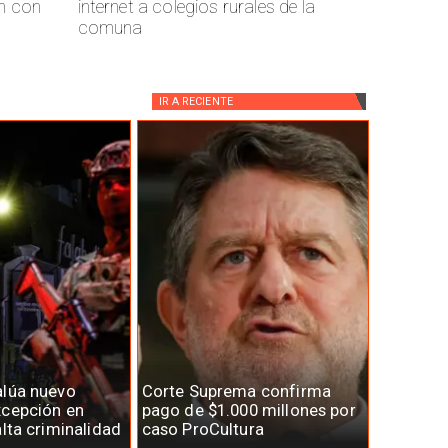
n con
internet a colegios rurales de la
comuna
IR A
RECIENTE
alúa nuevo
Corte Suprema confirma
xcepción en
pago de $1.000 millones por
alta criminalidad
caso ProCultura