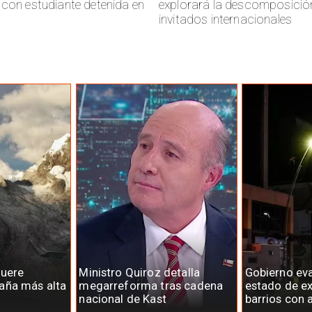
 con estudiante detenida en
explorará la descomposició
invitados internacionales
muere
Ministro Quiroz detalla
Gobierno ev
aña más alta
megarreforma tras cadena
estado de e
nacional de Kast
barrios con 