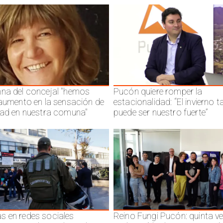
na del concejal "hemos
Pucón quiere romper la
 aumento en la sensación de
estacionalidad: “El invierno 
dad en nuestra comuna"
puede ser nuestro fuerte”
 en redes sociales
Reino Fungi Pucón: quinta v