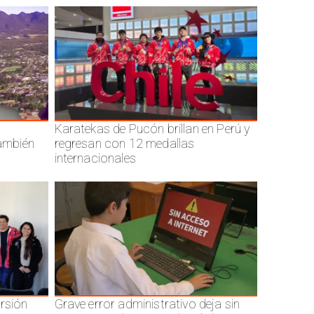
Karatekas de Pucón brillan en Perú y
también
regresan con 12 medallas
internacionales
ersión
Grave error administrativo deja sin