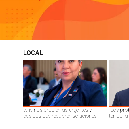
LOCAL
tenemos problemas urgentes y
"Los pro
básicos que requieren soluciones
tenido l