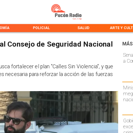
OMÍA
POLICIAL
SALUD
ARTE Y CUL
al Consejo de Seguridad Nacional
MÁS
Sena
a Co
ca fortalecer el plan "Calles Sin Violencia", y que
 es necesaria para reforzar la acción de las fuerzas
Mini
mega
naci
Gobi
exce
crim