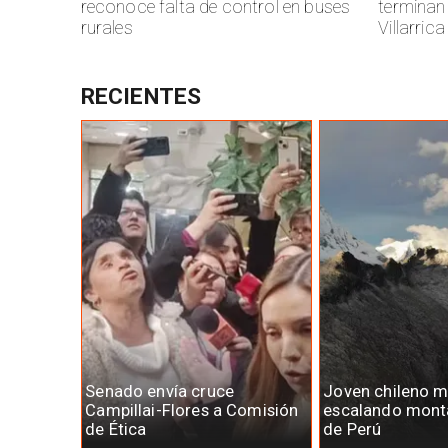
reconoce falta de control en buses
terminan
rurales
Villarrica
RECIENTES
Senado envía cruce
Joven chileno 
Campillai-Flores a Comisión
escalando mont
de Ética
de Perú