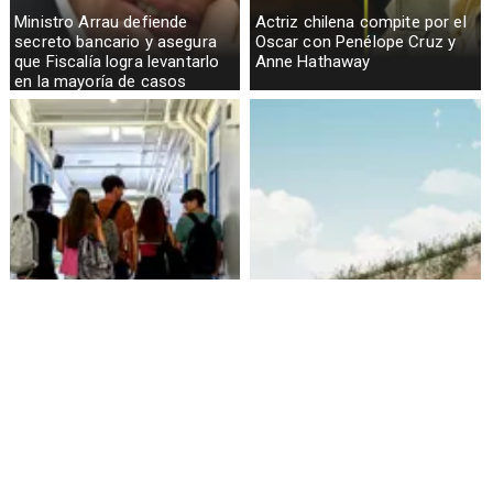
Ministro Arrau defiende
Actriz chilena compite por el
secreto bancario y asegura
Oscar con Penélope Cruz y
que Fiscalía logra levantarlo
Anne Hathaway
en la mayoría de casos
Alarmante hábito en jóvenes
Aprueban creación del Parque
de 13 a 15 años según
Sebastián Piñera con
encuesta del Minsal
inversión de $4 mil millones