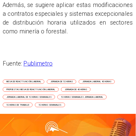
Además, se sugiere aplicar estas modificaciones
a contratos especiales y sistemas excepcionales
de distribución horaria utilizados en sectores
como minería o forestal.
Fuente:
Publimetro
MESA DE REACTIVACIÓN LABORAL
JORNADA DE 52 HORAS
JORNADA LABORAL 40 HORAS
PROPUESTAS MESA DE REACTIVACIÓN LABORAL
JORNADA DE 40 HORAS
JORNADA LABORAL DE 52 HORAS SEMANALES
52 HORAS SEMANALES JORNADA LABORAL
52 HORAS DE TRABAJO
52 HORAS SEMANALES