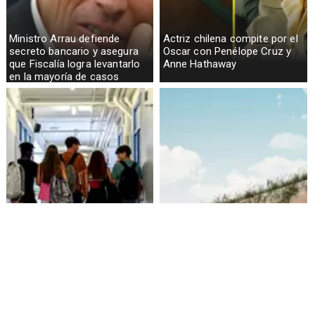
Ministro Arrau defiende
Actriz chilena compite por el
secreto bancario y asegura
Oscar con Penélope Cruz y
que Fiscalía logra levantarlo
Anne Hathaway
en la mayoría de casos
Alarmante hábito en jóvenes
Aprueban creación del Parque
de 13 a 15 años según
Sebastián Piñera con
encuesta del Minsal
inversión de $4 mil millones