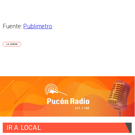
Fuente:
Publimetro
LA SERENA
IR A
LOCAL