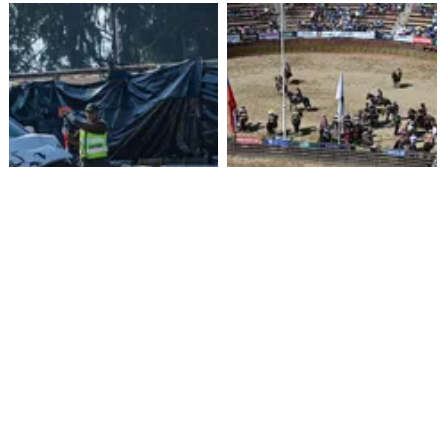
Funcionario de la Armada
Aprueban $160 millones para
enfrenta formalización por
construir medialuna de rodeo
cuasidelito de homicidio en
en Ñuble
Viña del Mar