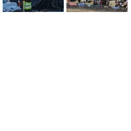
Funcionario de la Armada
Aprueban $160 millones para
enfrenta formalización por
construir medialuna de rodeo
cuasidelito de homicidio en
en Ñuble
Viña del Mar