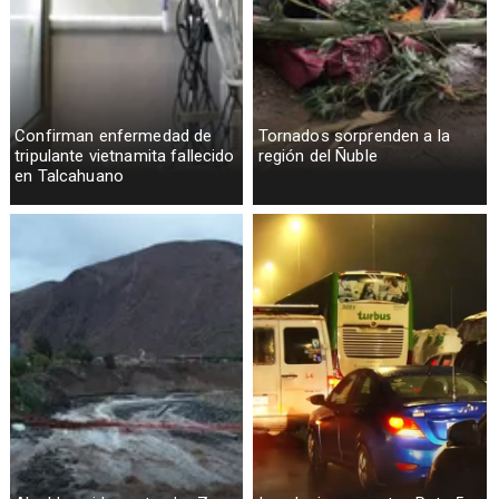
Confirman enfermedad de
Tornados sorprenden a la
tripulante vietnamita fallecido
región del Ñuble
en Talcahuano