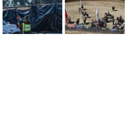
Funcionario de la Armada
Aprueban $160 millones para
enfrenta formalización por
construir medialuna de rodeo
cuasidelito de homicidio en
en Ñuble
Viña del Mar