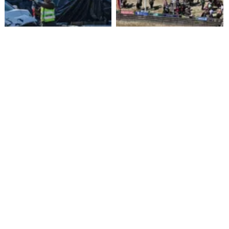
Funcionario de la Armada
Aprueban $160 millones para
enfrenta formalización por
construir medialuna de rodeo
cuasidelito de homicidio en
en Ñuble
Viña del Mar