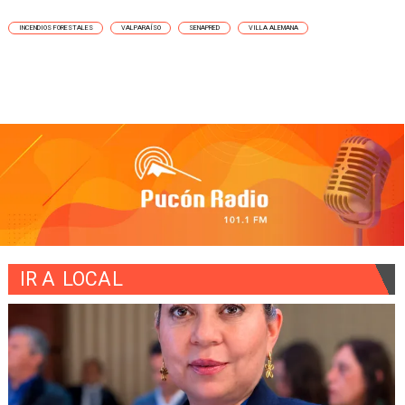
INCENDIOS FORESTALES
VALPARAÍSO
SENAPRED
VILLA ALEMANA
IR A
LOCAL