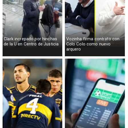
Clark increpado por hinchas
Vozinha firma contrato con
de la U en Centro de Justicia
Colo Colo como nuevo
arquero