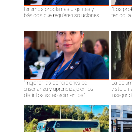
tenemos problemas urgentes y
"Los pro
básicos que requieren soluciones
tenido l
"mejorar las condiciones de
La colum
enseñanza y aprendizaje en los
visto un
distintos establecimientos"
inseguri