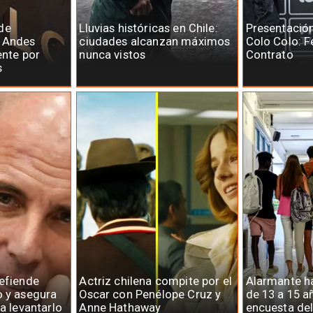
de
Lluvias históricas en Chile:
Presentació
e Andes
ciudades alcanzan máximos
Colo Colo: F
ente por
nunca vistos
Contrato
s
defiende
Actriz chilena compite por el
Alarmante há
o y asegura
Oscar con Penélope Cruz y
de 13 a 15 a
ra levantarlo
Anne Hathaway
encuesta del