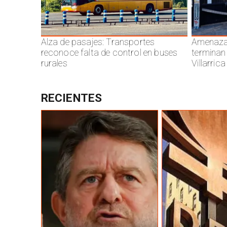
Alza de pasajes: Transportes
Amenazas
reconoce falta de control en buses
terminan
rurales
Villarrica
RECIENTES