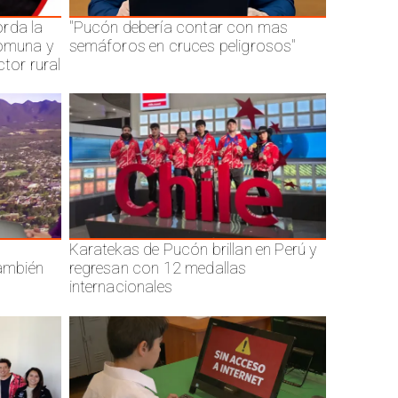
rda la
"Pucón debería contar con mas
comuna y
semáforos en cruces peligrosos"
ctor rural
Karatekas de Pucón brillan en Perú y
también
regresan con 12 medallas
internacionales