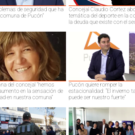
blemas de seguridad que ha
Concejal Claudio Cortez abo
a comuna de Pucón"
temática del deporte en la 
la deuda que existe con el se
na del concejal "hemos
Pucón quiere romper la
 aumento en la sensación de
estacionalidad: “El invierno 
dad en nuestra comuna"
puede ser nuestro fuerte”