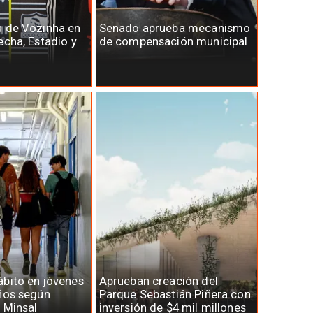
n de Vozinha en
Senado aprueba mecanismo
echa, Estadio y
de compensación municipal
bito en jóvenes
Aprueban creación del
ños según
Parque Sebastián Piñera con
 Minsal
inversión de $4 mil millones