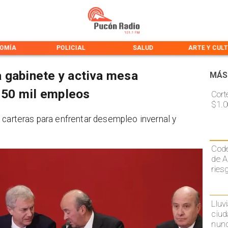
OMÍA
POLICIAL
SALUD
ARTE Y CUL
 gabinete y activa mesa
MÁS
r 50 mil empleos
Cort
$1.0
 carteras para enfrentar desempleo invernal y
Code
de A
ries
Lluv
ciud
nunc