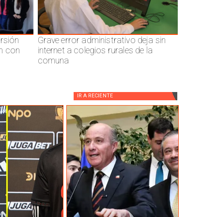
ersión
Grave error administrativo deja sin
n con
internet a colegios rurales de la
comuna
IR A
RECIENTE