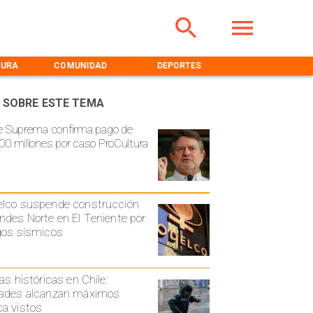
TURA
COMUNIDAD
DEPORTES
MEDIOAMBIENT
 SOBRE ESTE TEMA
e Suprema confirma pago de
00 millones por caso ProCultura
lco suspende construcción
ndes Norte en El Teniente por
gos sísmicos
ias históricas en Chile:
ades alcanzan máximos
a vistos