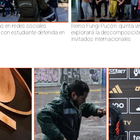
 en redes sociales
Reino Fungi Pucón: quinta v
 con estudiante detenida en
explorará la descomposició
invitados internacionales