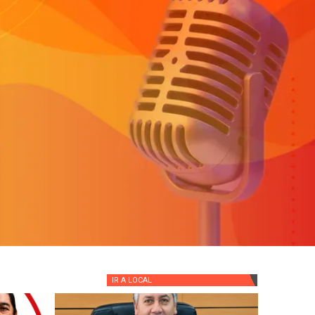
IR A
LOCAL