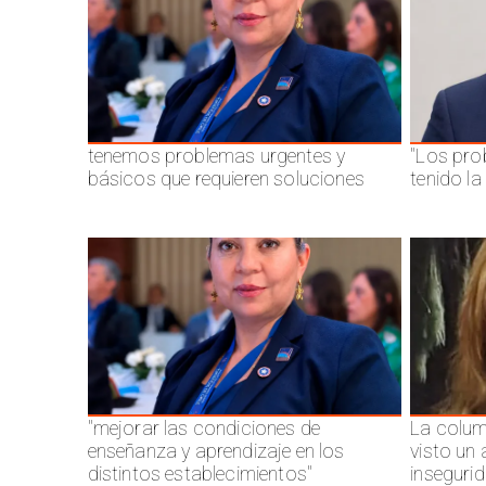
tenemos problemas urgentes y
"Los pro
básicos que requieren soluciones
tenido l
"mejorar las condiciones de
La colum
enseñanza y aprendizaje en los
visto un
distintos establecimientos"
inseguri