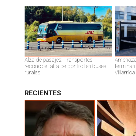
Alza de pasajes: Transportes
Amenazas
reconoce falta de control en buses
terminan
rurales
Villarrica
RECIENTES