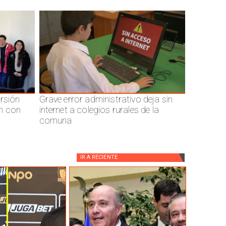
ersión
Grave error administrativo deja sin
n con
internet a colegios rurales de la
comuna
IR A
RECIENTE