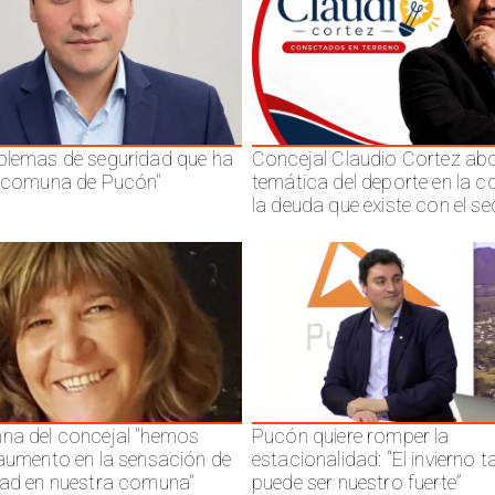
blemas de seguridad que ha
Concejal Claudio Cortez abo
a comuna de Pucón"
temática del deporte en la 
la deuda que existe con el se
na del concejal "hemos
Pucón quiere romper la
 aumento en la sensación de
estacionalidad: “El invierno 
dad en nuestra comuna"
puede ser nuestro fuerte”