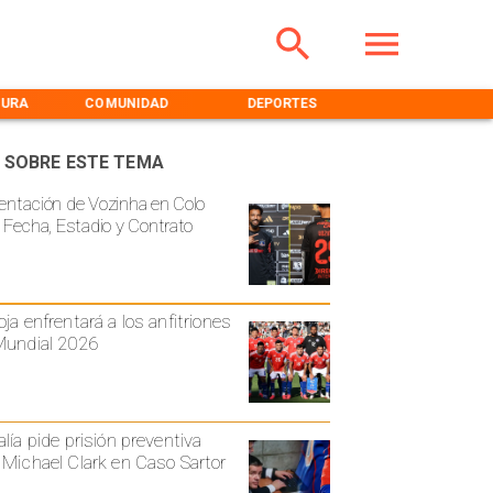
TURA
COMUNIDAD
DEPORTES
MEDIOAMBIENT
 SOBRE ESTE TEMA
entación de Vozinha en Colo
: Fecha, Estadio y Contrato
oja enfrentará a los anfitriones
Mundial 2026
alía pide prisión preventiva
 Michael Clark en Caso Sartor