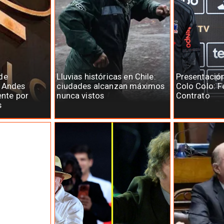
de
Lluvias históricas en Chile:
Presentació
e Andes
ciudades alcanzan máximos
Colo Colo: F
ente por
nunca vistos
Contrato
s