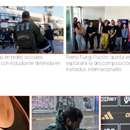
 en redes sociales
Reino Fungi Pucón: quinta v
 con estudiante detenida en
explorará la descomposició
invitados internacionales