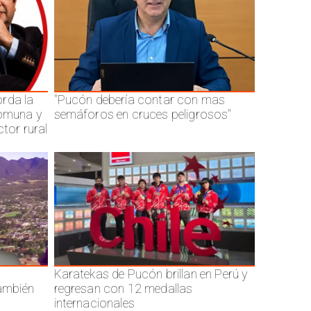
rda la
"Pucón debería contar con mas
comuna y
semáforos en cruces peligrosos"
ctor rural
Karatekas de Pucón brillan en Perú y
también
regresan con 12 medallas
internacionales