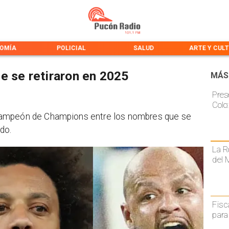
OMÍA
POLICIAL
SALUD
ARTE Y CUL
e se retiraron en 2025
MÁS
Pres
Colo
campeón de Champions entre los nombres que se
do.
La R
del 
Fisc
para