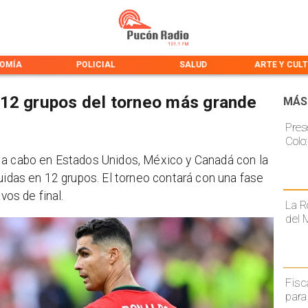
OMÍA
POLICIAL
SALUD
ARTE Y CUL
 12 grupos del torneo más grande
MÁS
Pres
Colo
 a cabo en Estados Unidos, México y Canadá con la
uidas en 12 grupos. El torneo contará con una fase
vos de final.
La R
del 
Fisc
para