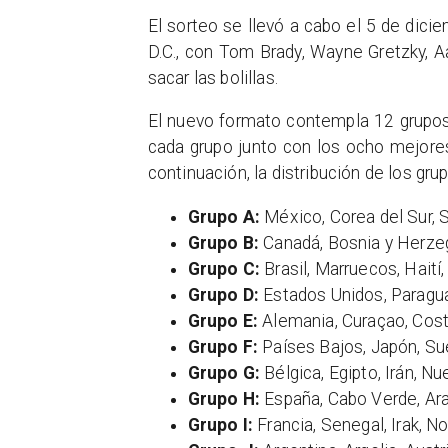
El sorteo se llevó a cabo el 5 de di
D.C., con Tom Brady, Wayne Gretzky, 
sacar las bolillas.
El nuevo formato contempla 12 grupos
cada grupo junto con los ocho mejores
continuación, la distribución de los gru
Grupo A:
México, Corea del Sur, 
Grupo B:
Canadá, Bosnia y Herzeg
Grupo C:
Brasil, Marruecos, Haití
Grupo D:
Estados Unidos, Paraguay
Grupo E:
Alemania, Curaçao, Cost
Grupo F:
Países Bajos, Japón, Su
Grupo G:
Bélgica, Egipto, Irán, N
Grupo H:
España, Cabo Verde, Ara
Grupo I:
Francia, Senegal, Irak, N