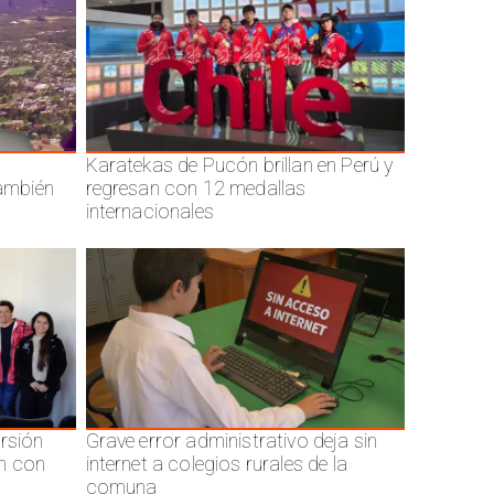
Karatekas de Pucón brillan en Perú y
también
regresan con 12 medallas
internacionales
ersión
Grave error administrativo deja sin
n con
internet a colegios rurales de la
comuna