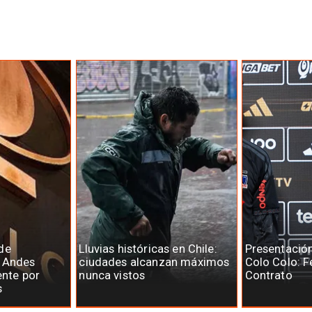
de
Lluvias históricas en Chile:
Presentació
e Andes
ciudades alcanzan máximos
Colo Colo: F
ente por
nunca vistos
Contrato
s