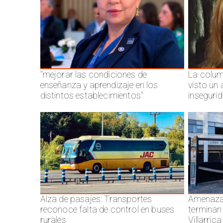
"mejorar las condiciones de
La colum
enseñanza y aprendizaje en los
visto un
distintos establecimientos"
inseguri
Alza de pasajes: Transportes
Amenazas
reconoce falta de control en buses
terminan
rurales
Villarrica