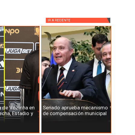
IR A
RECIENTE
n de Vozinha en
Senado aprueba mecanismo
echa, Estadio y
de compensación municipal