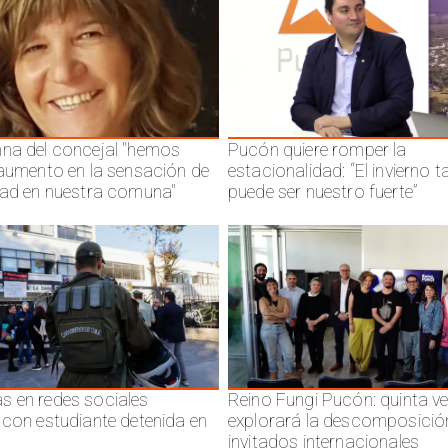
na del concejal "hemos
Pucón quiere romper la
 aumento en la sensación de
estacionalidad: “El invierno 
dad en nuestra comuna"
puede ser nuestro fuerte”
 en redes sociales
Reino Fungi Pucón: quinta v
 con estudiante detenida en
explorará la descomposició
invitados internacionales