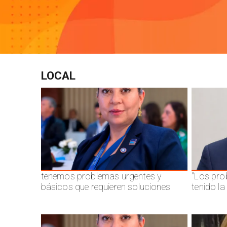
LOCAL
tenemos problemas urgentes y
"Los pro
básicos que requieren soluciones
tenido l