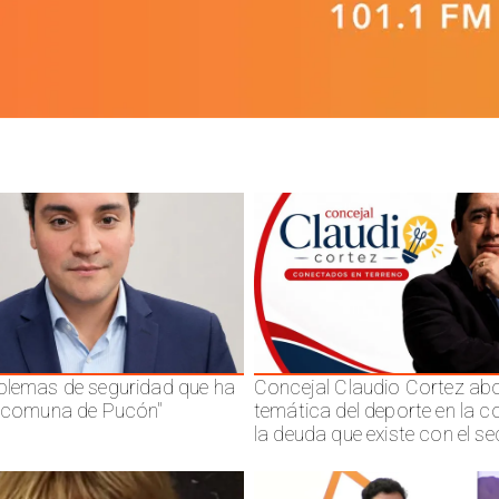
blemas de seguridad que ha
Concejal Claudio Cortez abo
a comuna de Pucón"
temática del deporte en la 
la deuda que existe con el se