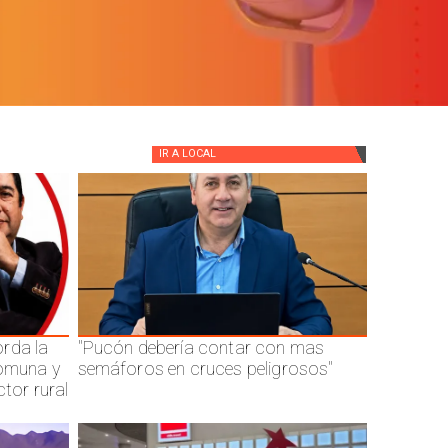
IR A
LOCAL
rda la
"Pucón debería contar con mas
comuna y
semáforos en cruces peligrosos"
ctor rural