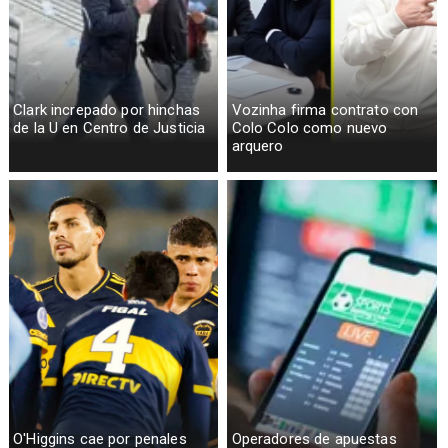
Clark increpado por hinchas
Vozinha firma contrato con
de la U en Centro de Justicia
Colo Colo como nuevo
arquero
O'Higgins cae por penales
Operadores de apuestas