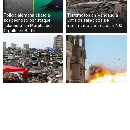
Policía alemana abate a
Terremotos en Venezuela:
sospechoso por ataque
Cifra de fallecidos se
'islamista' en Marcha del
incrementa a cerca de 5.400
Orgullo en Berlín
Presidenta de Venezuela
Crisis humanitaria en Gaza:
promete 4.000 viviendas para
más de 1.000 palestinos
damnificados por terremotos
muertos