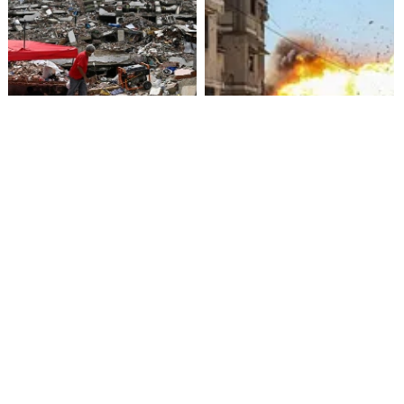
Presidenta de Venezuela
Crisis humanitaria en Gaza:
promete 4.000 viviendas para
más de 1.000 palestinos
damnificados por terremotos
muertos