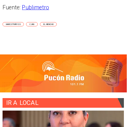
Fuente:
Publimetro
NARCOTRÁFICO
CJNG
EL MENCHO
IR A
LOCAL