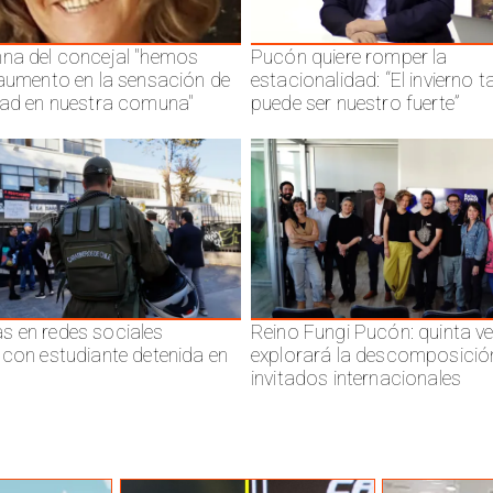
na del concejal "hemos
Pucón quiere romper la
 aumento en la sensación de
estacionalidad: “El invierno 
dad en nuestra comuna"
puede ser nuestro fuerte”
 en redes sociales
Reino Fungi Pucón: quinta v
 con estudiante detenida en
explorará la descomposició
invitados internacionales