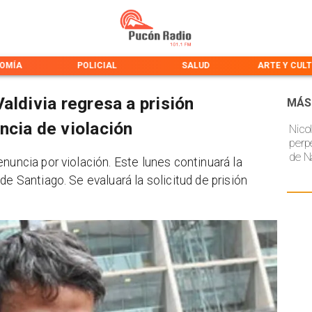
OMÍA
POLICIAL
SALUD
ARTE Y CUL
aldivia regresa a prisión
MÁS
ncia de violación
Nico
perp
de N
enuncia por violación. Este lunes continuará la
de Santiago. Se evaluará la solicitud de prisión