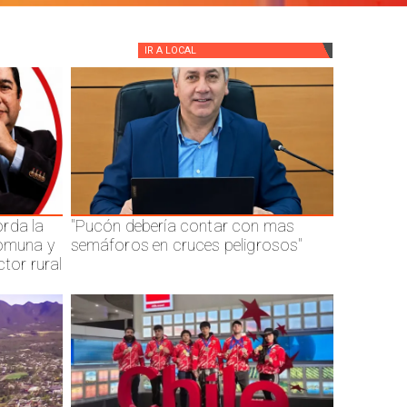
IR A
LOCAL
rda la
"Pucón debería contar con mas
comuna y
semáforos en cruces peligrosos"
ctor rural