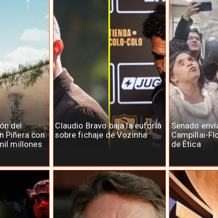
ón del
Claudio Bravo baja la euforia
Senado enví
n Piñera con
sobre fichaje de Vozinha
Campillai-Fl
mil millones
de Ética