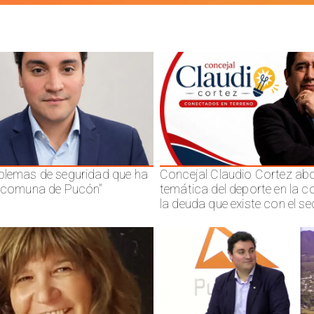
blemas de seguridad que ha
Concejal Claudio Cortez abo
a comuna de Pucón"
temática del deporte en la 
la deuda que existe con el se