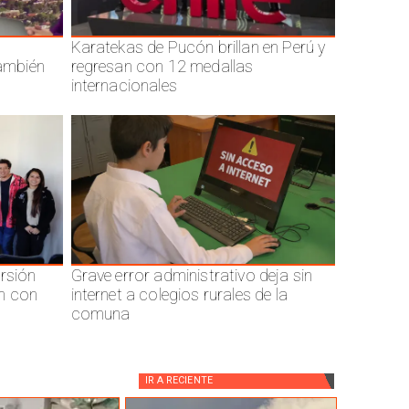
Karatekas de Pucón brillan en Perú y
también
regresan con 12 medallas
internacionales
ersión
Grave error administrativo deja sin
n con
internet a colegios rurales de la
comuna
IR A
RECIENTE