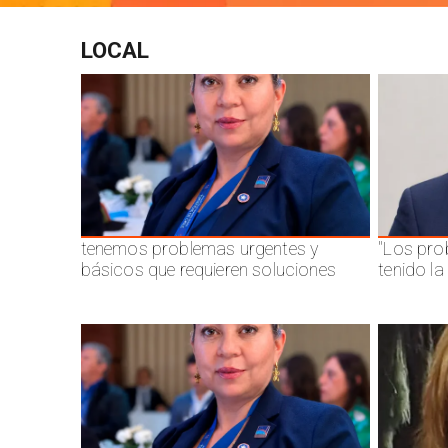
LOCAL
tenemos problemas urgentes y
"Los pro
básicos que requieren soluciones
tenido l