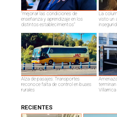
"mejorar las condiciones de
La colum
enseñanza y aprendizaje en los
visto un
distintos establecimientos"
inseguri
Alza de pasajes: Transportes
Amenazas
reconoce falta de control en buses
terminan
rurales
Villarrica
RECIENTES