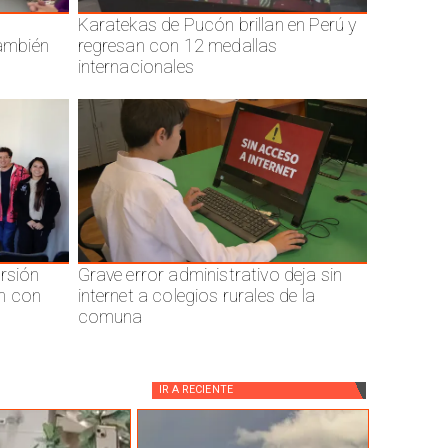
Karatekas de Pucón brillan en Perú y
también
regresan con 12 medallas
internacionales
ersión
Grave error administrativo deja sin
n con
internet a colegios rurales de la
comuna
IR A
RECIENTE