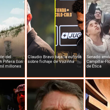
ón del
Claudio Bravo baja la euforia
Senado enví
n Piñera con
sobre fichaje de Vozinha
Campillai-Fl
mil millones
de Ética