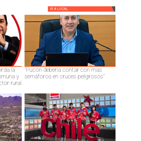
IR A
LOCAL
rda la
"Pucón debería contar con mas
comuna y
semáforos en cruces peligrosos"
ctor rural