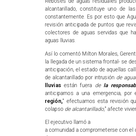
Reboses de aguas residuales product
alcantarillado, constituye uno de l
constantemente. Es por esto que Agua
revisión anticipada de puntos que revis
colectores de aguas servidas que ha
aguas lluvias.
Así lo comentó Milton Morales, Gerente
la llegada de un sistema frontal- se d
anticipación, el estado de aquellas ca
de alcantarillado por intrusión
de aguas
lluvias
están fuera
de
la responsab
anticiparnos a una emergencia, po
región,
" efectuamos esta revisión qu
colapso
de alcantarillado,
" afecte vivie
El ejecutivo llamó a
a comunidad a comprometerse con el 