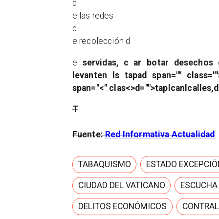
d
e las redes
d
e recolección d
e
servidas,
c
a
r botar desechos 
levanten l
s tapa
d span="" class=""
span="<" clas<>d="">tap
lcan
lcalles,d
T
Fuente:
Red Informativa Actualidad
TABAQUISMO
ESTADO EXCEPCIÓ
CIUDAD DEL VATICANO
ESCUCHA
DELITOS ECONÓMICOS
CONTRAL