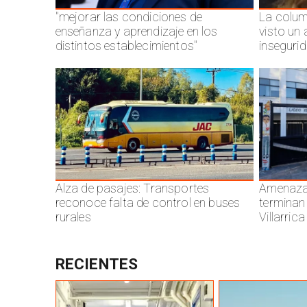
"mejorar las condiciones de
La colum
enseñanza y aprendizaje en los
visto un
distintos establecimientos"
inseguri
Alza de pasajes: Transportes
Amenazas
reconoce falta de control en buses
terminan
rurales
Villarrica
RECIENTES