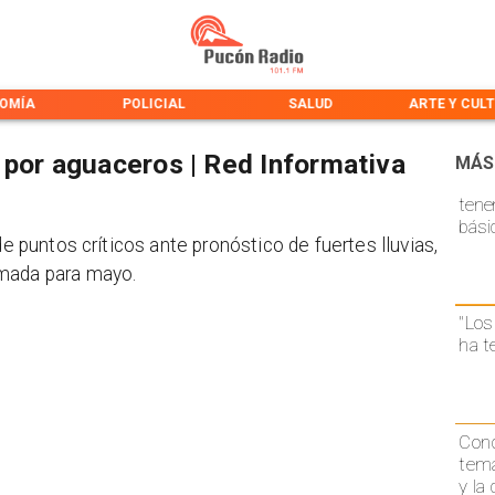
OMÍA
POLICIAL
SALUD
ARTE Y CUL
 por aguaceros | Red Informativa
MÁS
tene
bási
de puntos críticos ante pronóstico de fuertes lluvias,
amada para mayo.
"Los
ha t
Conc
temá
y la