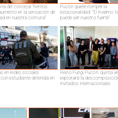
na del concejal "hemos
Pucón quiere romper la
 aumento en la sensación de
estacionalidad: “El invierno 
dad en nuestra comuna"
puede ser nuestro fuerte”
 en redes sociales
Reino Fungi Pucón: quinta v
 con estudiante detenida en
explorará la descomposició
invitados internacionales