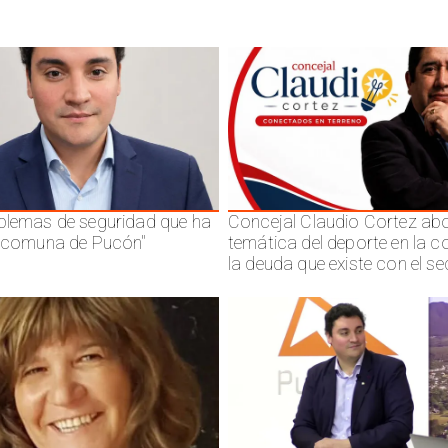
blemas de seguridad que ha
Concejal Claudio Cortez abo
a comuna de Pucón"
temática del deporte en la 
la deuda que existe con el se