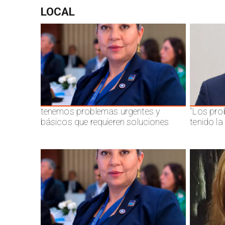
LOCAL
tenemos problemas urgentes y
"Los pro
básicos que requieren soluciones
tenido l