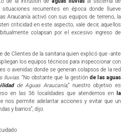
o de la intrusión de
aguas lluvias
al sistema de
as situaciones recurrentes en época donde llueve
s Araucanía activó con sus equipos de terreno, la
ten criticidad en este aspecto, vale decir, aquellos
bitualmente colapsan por el excesivo ingreso de
 de Clientes de la sanitaria quien explicó que -ante
espliegan los equipos técnicos para inspeccionar con
lles o avenidas donde se generan colapsos de la red
 lluvias
. “No obstante que la gestión
de las aguas
ilidad
de Aguas Araucanía,
" nuestro objetivo es
r eso en las 36 localidades que atendemos en
la
e nos permite adelantar acciones y evitar que un
ndas y barrios”, dijo.
cuidado