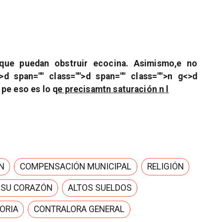
qu
e puedan obstruir e
cocina. Asimismo,
e no
>
d span="" class="">
d span="" class="">
n g<>d
 p
e eso es lo q
e precisam
t
n saturación n l
N
COMPENSACIÓN MUNICIPAL
RELIGIÓN
 SU CORAZÓN
ALTOS SUELDOS
ORIA
CONTRALORA GENERAL