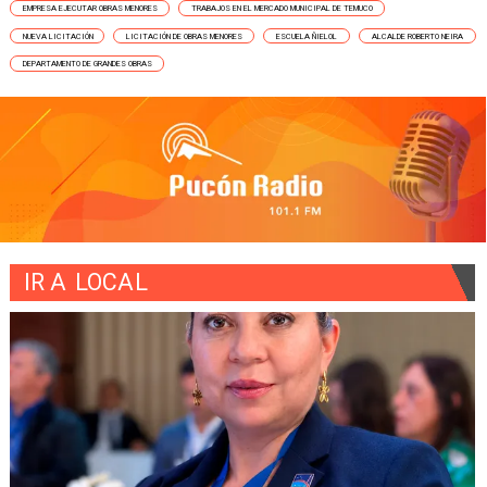
EMPRESA EJECUTAR OBRAS MENORES
TRABAJOS EN EL MERCADO MUNICIPAL DE TEMUCO
NUEVA LICITACIÓN
LICITACIÓN DE OBRAS MENORES
ESCUELA ÑIELOL
ALCALDE ROBERTO NEIRA
DEPARTAMENTO DE GRANDES OBRAS
IR A
LOCAL