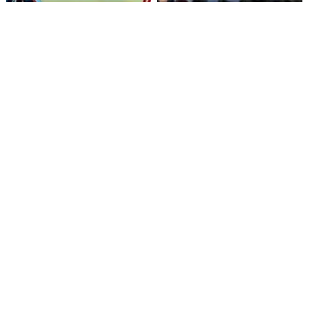
Alza de pasajes: Transportes
Amenazas en redes sociales
reconoce falta de control en
terminan con estudiante
buses rurales
detenida en Villarrica
Reino Fungi Pucón: quinta
Grave error administrativo
versión explorará la
deja sin internet a colegios