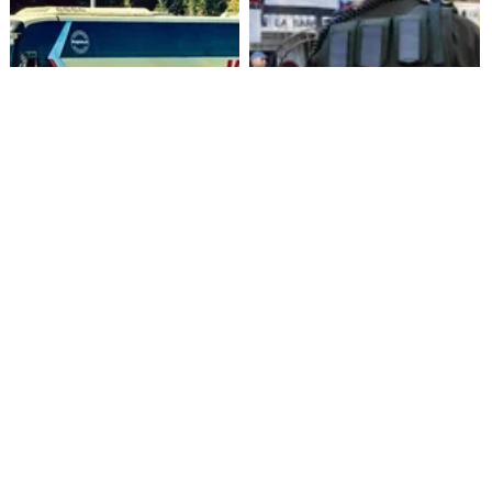
Alza de pasajes: Transportes
Amenazas en redes sociales
reconoce falta de control en
terminan con estudiante
buses rurales
detenida en Villarrica