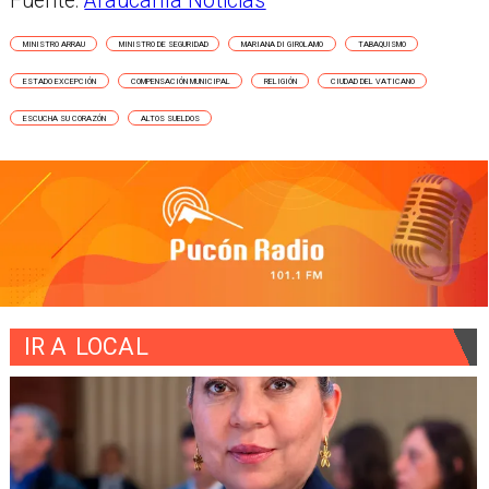
Fuente:
Araucanía Noticias
MINISTRO ARRAU
MINISTRO DE SEGURIDAD
MARIANA DI GIROLAMO
TABAQUISMO
ESTADO EXCEPCIÓN
COMPENSACIÓN MUNICIPAL
RELIGIÓN
CIUDAD DEL VATICANO
ESCUCHA SU CORAZÓN
ALTOS SUELDOS
IR A
LOCAL