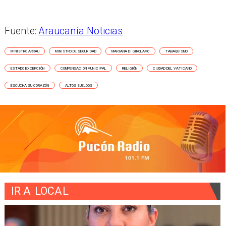
Fuente:
Araucanía Noticias
MINISTRO ARRAU
MINISTRO DE SEGURIDAD
MARIANA DI GIROLAMO
TABAQUISMO
ESTADO EXCEPCIÓN
COMPENSACIÓN MUNICIPAL
RELIGIÓN
CIUDAD DEL VATICANO
ESCUCHA SU CORAZÓN
ALTOS SUELDOS
IR A
LOCAL