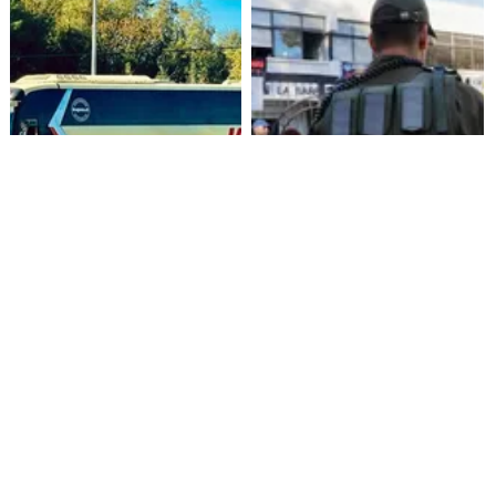
Alza de pasajes: Transportes
Amenazas en redes sociales
reconoce falta de control en
terminan con estudiante
buses rurales
detenida en Villarrica