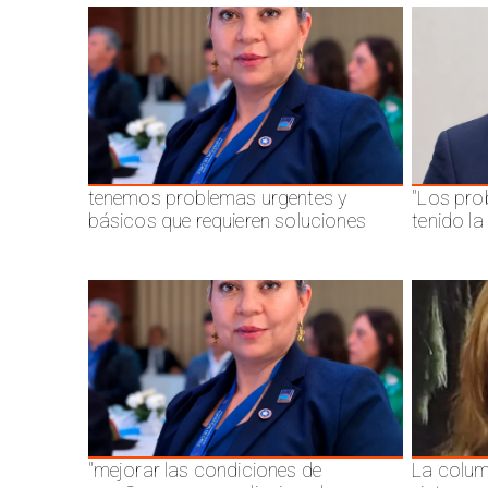
tenemos problemas urgentes y
"Los pro
básicos que requieren soluciones
tenido l
"mejorar las condiciones de
La colum