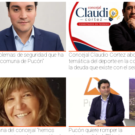
blemas de seguridad que ha
Concejal Claudio Cortez abo
a comuna de Pucón"
temática del deporte en la 
la deuda que existe con el se
na del concejal "hemos
Pucón quiere romper la