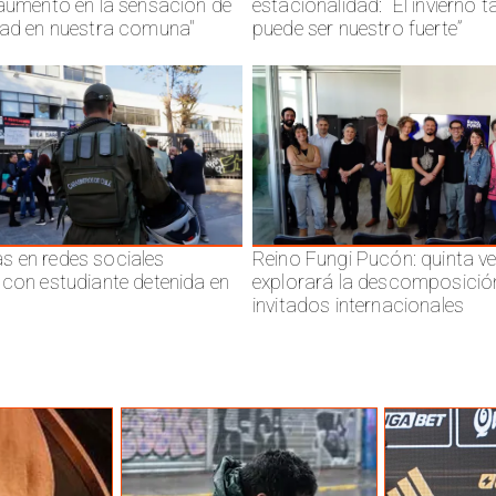
 aumento en la sensación de
estacionalidad: “El invierno 
dad en nuestra comuna"
puede ser nuestro fuerte”
 en redes sociales
Reino Fungi Pucón: quinta v
 con estudiante detenida en
explorará la descomposició
invitados internacionales