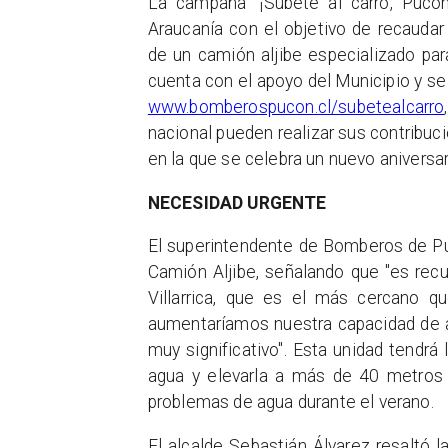
La campaña "¡Súbete al carro, Pucó
Araucanía con el objetivo de recauda
de un camión aljibe especializado pa
cuenta con el apoyo del Municipio y se 
www.bomberospucon.cl/subetealcarro
nacional pueden realizar sus contribuc
en la que se celebra un nuevo aniversa
NECESIDAD URGENTE
El superintendente de Bomberos de Puc
Camión Aljibe, señalando que "es rec
Villarrica, que es el más cercano 
aumentaríamos nuestra capacidad de a
muy significativo". Esta unidad tendrá
agua y elevarla a más de 40 metros d
problemas de agua durante el verano.
El alcalde Sebastián Álvarez resaltó l