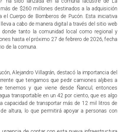
n!" ha sido lanzada en la comuna lacustre de La
r más de $260 millones destinados a la adquisición
ra el Cuerpo de Bomberos de Pucón. Esta iniciativa
lleva a cabo de manera digital a través del sitio web
, donde tanto la comunidad local como regional y
iones hasta el próximo 27 de febrero de 2026, fecha
rio de la comuna.
ón, Alejandro Villagrán, destacó la importancia del
urrente que tengamos que pedir camiones aljibes a
que tenemos y que viene desde Ñancul; entonces
gua transportable en un 42 por ciento, que es algo
 la capacidad de transportar más de 12 mil litros de
e altura, lo que permitirá apoyar a personas con
a urgencia de contar con esta nueva infraestructura