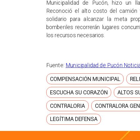
Municipalidad de Pucón, hizo un l
Reconoció el alto costo del camión 
solidario para alcanzar la meta pr
bomberiles recorrerán lugares concu
los recursos necesarios.
Fuente:
Municipalidad de Pucón Notici
COMPENSACIÓN MUNICIPAL
REL
ESCUCHA SU CORAZÓN
ALTOS S
CONTRALORIA
CONTRALORA GEN
LEGÍTIMA DEFENSA