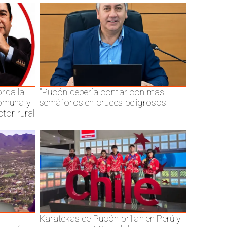
rda la
"Pucón debería contar con mas
comuna y
semáforos en cruces peligrosos"
ctor rural
Karatekas de Pucón brillan en Perú y