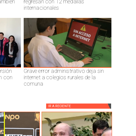
también
regresan con 12 medallas
internacionales
ersión
Grave error administrativo deja sin
n con
internet a colegios rurales de la
comuna
IR A
RECIENTE