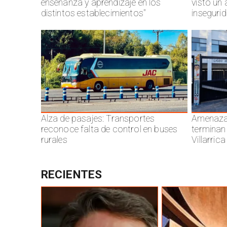
enseñanza y aprendizaje en los
visto un
distintos establecimientos"
inseguri
Alza de pasajes: Transportes
Amenazas
reconoce falta de control en buses
terminan
rurales
Villarrica
RECIENTES