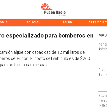
OMÍA
POLICIAL
SALUD
ARTE Y CUL
ro especializado para bomberos en
MÁS
tene
bási
camión aljibe con capacidad de 12 mil litros de
mberos de Pucón. El costo del vehículo es de $260
ara un futuro carro escala.
"Los
ha t
Conc
temá
y la