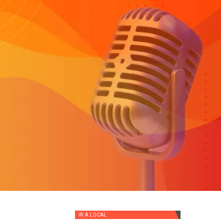
IR A
LOCAL