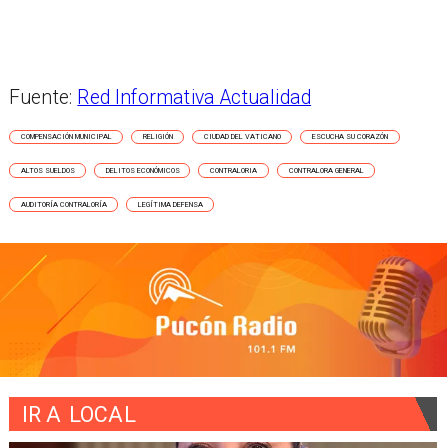
Fuente:
Red Informativa Actualidad
COMPENSACIÓN MUNICIPAL
RELIGIÓN
CIUDAD DEL VATICANO
ESCUCHA SU CORAZÓN
ALTOS SUELDOS
DELITOS ECONÓMICOS
CONTRALORIA
CONTRALORA GENERAL
AUDITORÍA CONTRALORÍA
LEGÍTIMA DEFENSA
IR A
LOCAL