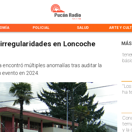
OMÍA
POLICIAL
SALUD
ARTE Y CUL
irregularidades en Loncoche
MÁS
tene
bási
 encontró múltiples anomalías tras auditar la
n evento en 2024.
"Los
ha t
Conc
temá
y la