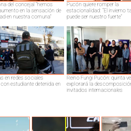
na del concejal "hemos
Pucón quiere romper la
 aumento en la sensación de
estacionalidad: “El invierno 
dad en nuestra comuna"
puede ser nuestro fuerte”
 en redes sociales
Reino Fungi Pucón: quinta v
 con estudiante detenida en
explorará la descomposició
invitados internacionales