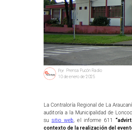
Prensa Pucón Radio
Por
10 de enero de 2025
La Contraloría Regional de La Araucan
auditoría a la Municipalidad de Loncoc
su
sitio web
, el informe 611
“advir
contexto de la realización del even