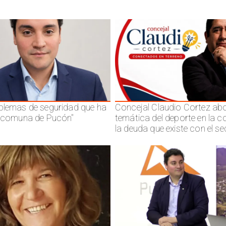
blemas de seguridad que ha
Concejal Claudio Cortez abo
a comuna de Pucón"
temática del deporte en la 
la deuda que existe con el se