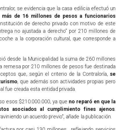
tralor, se evidencia que la casa edilicia efectuó un
 más de 16 millones de pesos a funcionarios
institución de derecho privado con motivo de este
ntrega no ajustada a derecho” por
210 millones de
oche a la corporación cultural
, que corresponde a
ibió desde la Municipalidad la suma de 260 millones
a remesa por 210 millones de pesos fue destinada
eptos que, según el criterio de la Contraloría,
se
turismo
, que además son actividades propias pero
ual fue creada esta entidad privada.
 uso esos $210.000.000, ya que
no reparó en que la
stos asociados al cumplimiento fines ajenos
.
viniendo un acuerdo previo", añade la publicación.
factura por casi 130 millones
, reflejando servicios