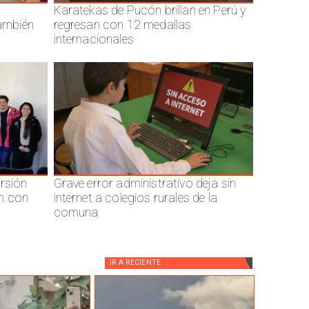
Karatekas de Pucón brillan en Perú y
también
regresan con 12 medallas
internacionales
ersión
Grave error administrativo deja sin
n con
internet a colegios rurales de la
comuna
IR A
RECIENTE