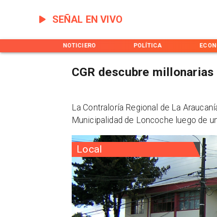
SEÑAL EN VIVO
INICIO
NOTICIERO
POLÍTICA
ECON
CGR descubre millonarias 
La Contraloría Regional de La Araucanía
Municipalidad de Loncoche luego de u
Local