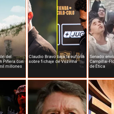
ón del
Claudio Bravo baja la euforia
Senado enví
n Piñera con
sobre fichaje de Vozinha
Campillai-Fl
mil millones
de Ética