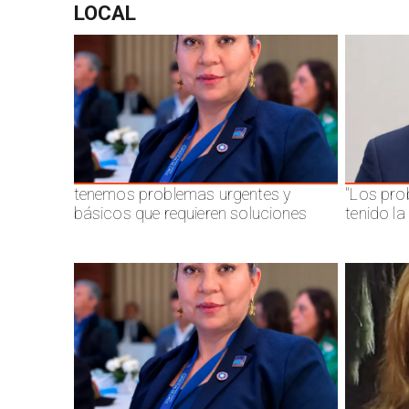
LOCAL
tenemos problemas urgentes y
"Los pro
básicos que requieren soluciones
tenido l