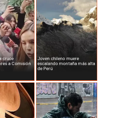
a cruce
Joven chileno muere
ores a Comisión
escalando montaña más alta
de Perú