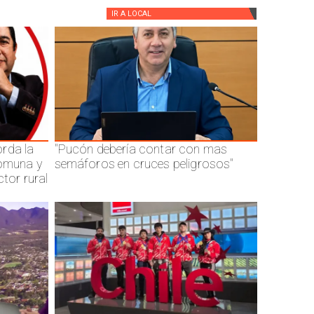
IR A
LOCAL
rda la
"Pucón debería contar con mas
comuna y
semáforos en cruces peligrosos"
ctor rural