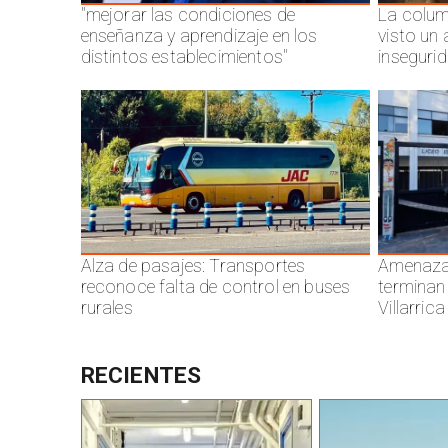
"mejorar las condiciones de
La colum
enseñanza y aprendizaje en los
visto un
distintos establecimientos"
inseguri
Alza de pasajes: Transportes
Amenazas
reconoce falta de control en buses
terminan
rurales
Villarrica
RECIENTES