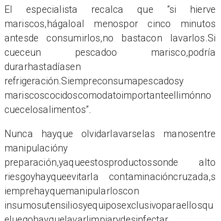
El especialista recalca que “si hierve
mariscos,hágaloal menospor cinco minutos
antesde consumirlos,no bastacon lavarlos.Si
cueceun pescadoo marisco,podría
durarhastadíasen
refrigeración.Siempreconsumapescadosy
mariscoscocidoscomodatoimportanteellimónno
cuecelosalimentos”.
Nunca hayque olvidarlavarselas manosentre
manipulacióny
preparación,yaqueestosproductossonde alto
riesgoyhayqueevitarla contaminacióncruzada,s
iemprehayquemanipularloscon
insumosutensiliosyequiposexclusivoparaellosqu
eluegohayquelavarlimpiarydesinfectar.