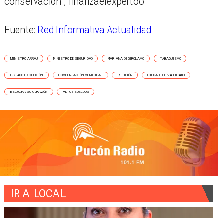
conservación", finalizaelexpertoo.
Fuente:
Red Informativa Actualidad
MINISTRO ARRAU
MINISTRO DE SEGURIDAD
MARIANA DI GIROLAMO
TABAQUISMO
ESTADO EXCEPCIÓN
COMPENSACIÓN MUNICIPAL
RELIGIÓN
CIUDAD DEL VATICANO
ESCUCHA SU CORAZÓN
ALTOS SUELDOS
IR A
LOCAL