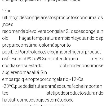
"Por
último,sidescongelarestosproductosconsúmalos
,noes
recomendablevolveracongelar.Silosdescongela,n
olo hagaatemperaturaambienteycuandolosp
prepareconsúmaloslomáspronto
posible.Porotrolado,sielegimosrefrigerarproduct
osfrescosa0ºCa5ºCsemantendránen tresea
dosdíasensuestado óptimodeconsumose
sugierenomásallá.Sin
embargo,qienopteporcongelarlo,-12ºCa
-23ºC,puededisfrutarenmásdeunafechaimportan
tee stetipodeproductosdurando
hastatresmesesbajoestemétodode