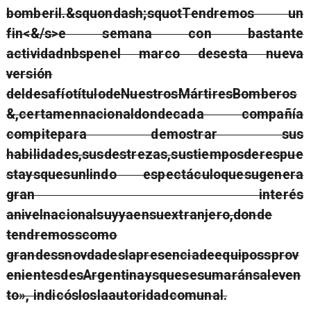
bomberil.&squondash;squotTendremos un
fin<&/s>e semana con bastante
actividad
nbspenel marco desesta nueva
versión
deldesafíotítulodeNuestrosMártiresBomberos
&,certamennacionaldondecada compañía
compitepara demostrar sus
habilidades,susdestrezas,sustiemposderespue
staysquesunlindo espectáculoquesugenera
gran interés
anivelnacionalsuyyaensuextranjero,donde
tendremosscomo
grandessnovdadeslapresenciadeequipossprov
enientesdesArgentinaysquesesumaránsaleven
to», indicósloslaautoridadcomunal.