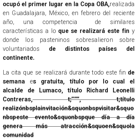
ocupó el primer lugar en la Copa OBA,
realizada
en Guadalajara,
México,
en febrero del reciente
año,
una competencia
de similares
características
a lo
que se realizará este fin
y
donde los pasteninos sobresalieron sobre
voluntariados
de distintos países del
continente.
La cita que se realizará durante todo este fin
de
semana
e
s gratuita, título por lo cual el
alcalde
de Lumaco, título Richard Leonelli
Contreras,
t;’’’’’’, t;título
realizó
nbsplainvitación&squonbspvisitar&squo
nbspeste evento&squonbspque día a día
genera más atracción&squoen&squola
comunidad