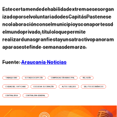
Estecertamendedehabilidadextremaesesorgan
izadoporselvoluntariadodesCapitásPastenese
ncolaboraciónconselmunicipioysconaportessd
elmundoprivado,títuloloquepermite
realizardunasgranfiestayunsatractivopanoram
aparasestefinde semanasdemarzo.
Fuente:
Araucanía Noticias
TABAQUISMO
ESTADO EXCEPCIÓN
COMPENSACIÓN MUNICIPAL
RELIGIÓN
CIUDAD DEL VATICANO
ESCUCHA SU CORAZÓN
ALTOS SUELDOS
DELITOS ECONÓMICOS
CONTRALORIA
CONTRALORA GENERAL