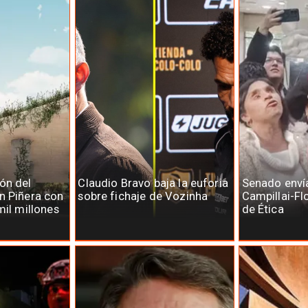
ón del
Claudio Bravo baja la euforia
Senado enví
n Piñera con
sobre fichaje de Vozinha
Campillai-Fl
mil millones
de Ética