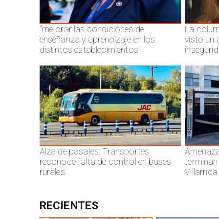
"mejorar las condiciones de
La colum
enseñanza y aprendizaje en los
visto un
distintos establecimientos"
inseguri
Alza de pasajes: Transportes
Amenazas
reconoce falta de control en buses
terminan
rurales
Villarrica
RECIENTES