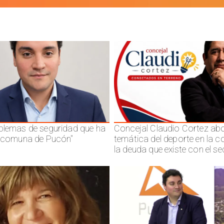
blemas de seguridad que ha
Concejal Claudio Cortez abo
a comuna de Pucón"
temática del deporte en la 
la deuda que existe con el se