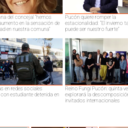
na del concejal "hemos
Pucón quiere romper la
 aumento en la sensación de
estacionalidad: “El invierno 
dad en nuestra comuna"
puede ser nuestro fuerte”
 en redes sociales
Reino Fungi Pucón: quinta v
 con estudiante detenida en
explorará la descomposició
invitados internacionales