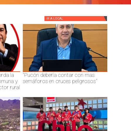
IR A
LOCAL
rda la
"Pucón debería contar con mas
comuna y
semáforos en cruces peligrosos"
ctor rural