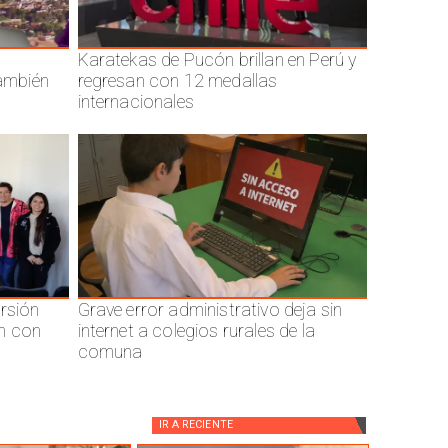
Karatekas de Pucón brillan en Perú y
también
regresan con 12 medallas
internacionales
ersión
Grave error administrativo deja sin
n con
internet a colegios rurales de la
comuna
IR A
RECIENTE