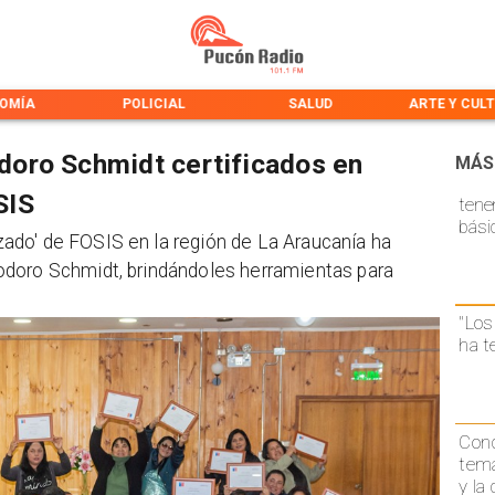
OMÍA
POLICIAL
SALUD
ARTE Y CUL
oro Schmidt certificados en
MÁS
SIS
tene
bási
do' de FOSIS en la región de La Araucanía ha
doro Schmidt, brindándoles herramientas para
"Los
ha t
Conc
temá
y la