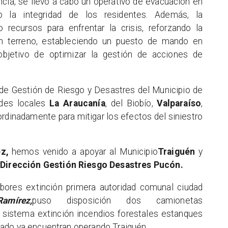
cia, se llevó a cabo un operativo de evacuación en
o la integridad de los residentes. Además, la
recursos para enfrentar la crisis, reforzando la
en terreno, estableciendo un puesto de mando en
objetivo de optimizar la gestión de acciones de
n de Gestión de Riesgo y Desastres del Municipio de
des locales
La Araucanía
, del Biobío,
Valparaíso
,
ordinadamente para mitigar los efectos del siniestro
z,
hemos venido a apoyar al Municipio
Traiguén
y
r
Dirección Gestión Riesgo Desastres Pucón.
labores extinción primera autoridad comunal ciudad
mírez,
puso disposición dos camionetas
sistema extinción incendios forestales estanques
ado ya encuentran operando Traiguén.