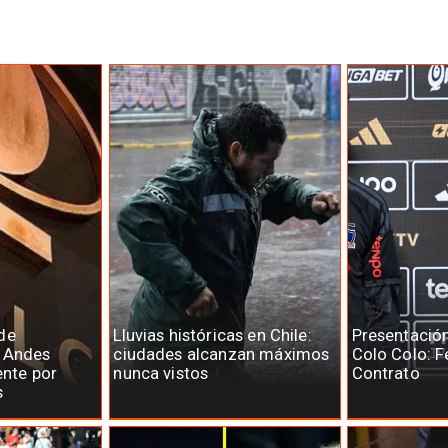
de
Lluvias históricas en Chile:
Presentació
e Andes
ciudades alcanzan máximos
Colo Colo: F
ente por
nunca vistos
Contrato
s