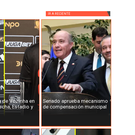
IR A
RECIENTE
n de Vozinha en
Senado aprueba mecanismo
echa, Estadio y
de compensación municipal