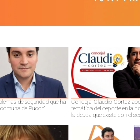
blemas de seguridad que ha
Concejal Claudio Cortez abo
a comuna de Pucón"
temática del deporte en la 
la deuda que existe con el se