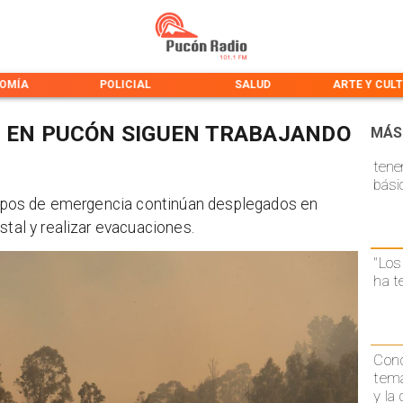
OMÍA
POLICIAL
SALUD
ARTE Y CUL
A EN PUCÓN SIGUEN TRABAJANDO
MÁS
tene
bási
quipos de emergencia continúan desplegados en
stal y realizar evacuaciones.
"Los
ha t
Conc
temá
y la