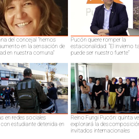
na del concejal "hemos
Pucón quiere romper la
 aumento en la sensación de
estacionalidad: “El invierno 
dad en nuestra comuna"
puede ser nuestro fuerte”
 en redes sociales
Reino Fungi Pucón: quinta v
 con estudiante detenida en
explorará la descomposició
invitados internacionales