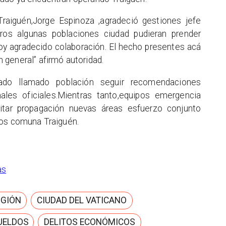
raiguén,Jorge Espinoza ,agradeció gestiones jefe
ros algunas poblaciones ciudad pudieran prender
oy agradecido colaboración. El hecho presentes acá
general” afirmó autoridad.
rado llamado población seguir recomendaciones
les oficiales.Mientras tanto,equipos emergencia
itar propagación nuevas áreas esfuerzo conjunto
ños comuna Traiguén.
as
IGIÓN
CIUDAD DEL VATICANO
UELDOS
DELITOS ECONÓMICOS