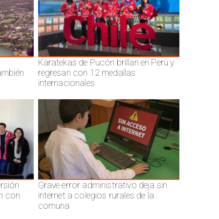
Karatekas de Pucón brillan en Perú y
también
regresan con 12 medallas
internacionales
ersión
Grave error administrativo deja sin
n con
internet a colegios rurales de la
comuna