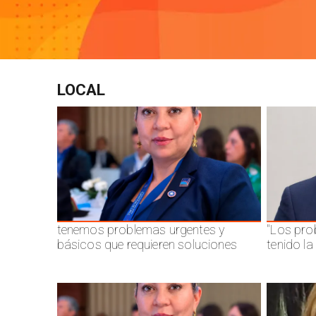
LOCAL
tenemos problemas urgentes y
"Los pro
básicos que requieren soluciones
tenido l