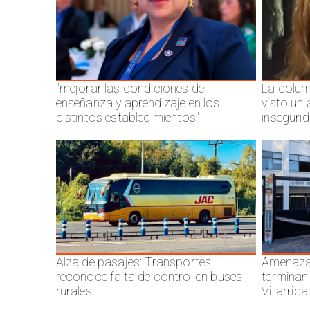
"mejorar las condiciones de
La colum
enseñanza y aprendizaje en los
visto un
distintos establecimientos"
inseguri
Alza de pasajes: Transportes
Amenazas
reconoce falta de control en buses
terminan
rurales
Villarrica