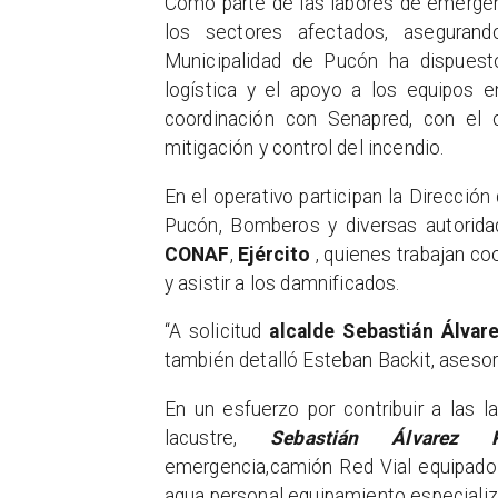
Como parte de las labores de emergen
los sectores afectados, asegurand
Municipalidad de Pucón ha dispuesto 
logística y el apoyo a los equipos 
coordinación con Senapred, con el 
mitigación y control del incendio.
En el operativo participan la Direcció
Pucón, Bomberos y diversas autorida
CONAF
,
Ejército
, quienes trabajan co
y asistir a los damnificados.
“A solicitud
alcalde Sebastián Álvare
también detalló Esteban Backit, aseso
En un esfuerzo por contribuir a las 
lacustre,
Sebastián Álvarez Ra
emergencia,camión Red Vial equipado 
agua personal equipamiento especializ