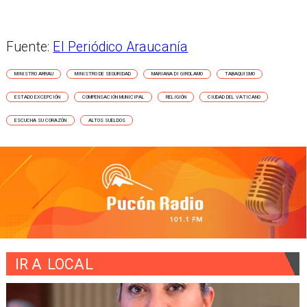
Fuente:
El Periódico Araucanía
MINISTRO ARRAU
MINISTRO DE SEGURIDAD
MARIANA DI GIROLAMO
TABAQUISMO
ESTADO EXCEPCIÓN
COMPENSACIÓN MUNICIPAL
RELIGIÓN
CIUDAD DEL VATICANO
ESCUCHA SU CORAZÓN
ALTOS SUELDOS
IR A
LOCAL