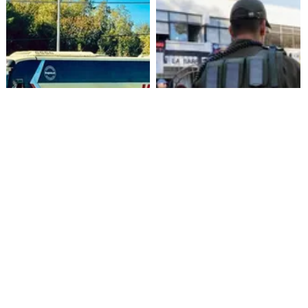
Alza de pasajes: Transportes
Amenazas en redes sociales
reconoce falta de control en
terminan con estudiante
buses rurales
detenida en Villarrica