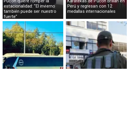
Pucón quiere romper la
Karatekas de Pucón brillan en
estacionalidad: “El invierno
Perú y regresan con 12
también puede ser nuestro
medallas internacionales
fuerte”
Alza de pasajes: Transportes
Amenazas en redes sociales
reconoce falta de control en
terminan con estudiante
buses rurales
detenida en Villarrica