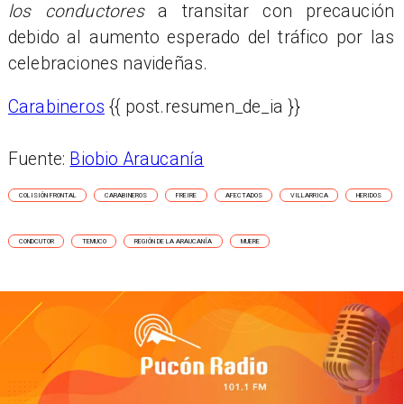
los conductores
a transitar con precaución
debido al aumento esperado del tráfico por las
celebraciones navideñas.
Carabineros
{{ post.resumen_de_ia }}
Fuente:
Biobio Araucanía
COLISIÓN FRONTAL
CARABINEROS
FREIRE
AFECTADOS
VILLARRICA
HERIDOS
CONDCUTOR
TEMUCO
REGIÓN DE LA ARAUCANÍA
MUERE