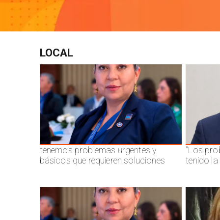
LOCAL
tenemos problemas urgentes y
"Los pro
básicos que requieren soluciones
tenido l