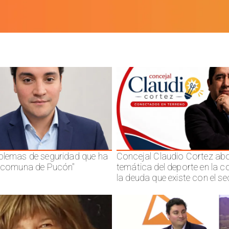
blemas de seguridad que ha
Concejal Claudio Cortez abo
a comuna de Pucón"
temática del deporte en la 
la deuda que existe con el se