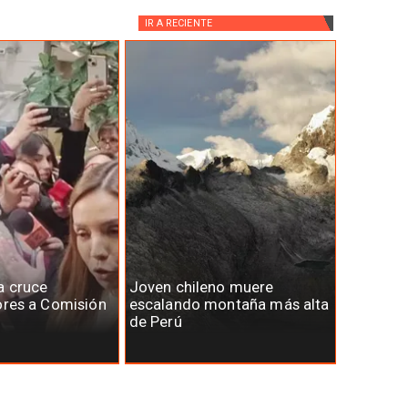
IR A
RECIENTE
a cruce
Joven chileno muere
ores a Comisión
escalando montaña más alta
de Perú