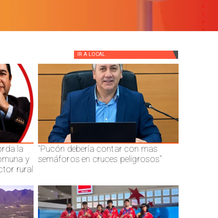
IR A
LOCAL
rda la
"Pucón debería contar con mas
comuna y
semáforos en cruces peligrosos"
ctor rural