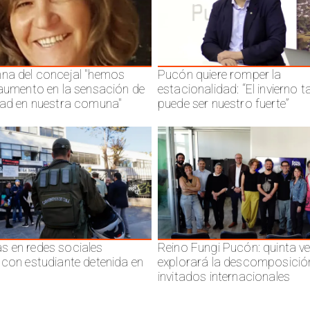
na del concejal "hemos
Pucón quiere romper la
 aumento en la sensación de
estacionalidad: “El invierno 
dad en nuestra comuna"
puede ser nuestro fuerte”
 en redes sociales
Reino Fungi Pucón: quinta v
 con estudiante detenida en
explorará la descomposició
invitados internacionales