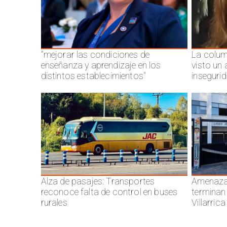
"mejorar las condiciones de
La colum
enseñanza y aprendizaje en los
visto un
distintos establecimientos"
inseguri
Alza de pasajes: Transportes
Amenazas
reconoce falta de control en buses
terminan
rurales
Villarrica