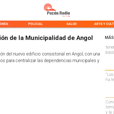
OMÍA
POLICIAL
SALUD
ARTE Y CUL
ión de la Municipalidad de Angol
MÁS
tene
bási
ón del nuevo edificio consistorial en Angol, con una
os para centralizar las dependencias municipales y
"Los
ha t
Conc
temá
y la