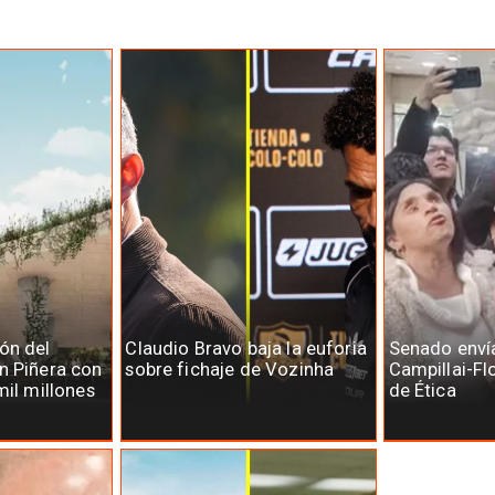
ón del
Claudio Bravo baja la euforia
Senado enví
n Piñera con
sobre fichaje de Vozinha
Campillai-Fl
mil millones
de Ética