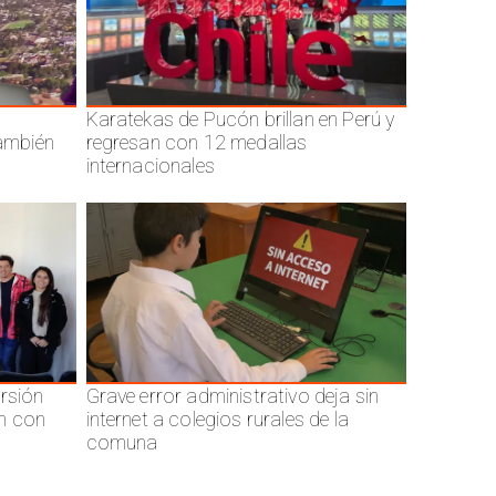
Karatekas de Pucón brillan en Perú y
también
regresan con 12 medallas
internacionales
ersión
Grave error administrativo deja sin
n con
internet a colegios rurales de la
comuna