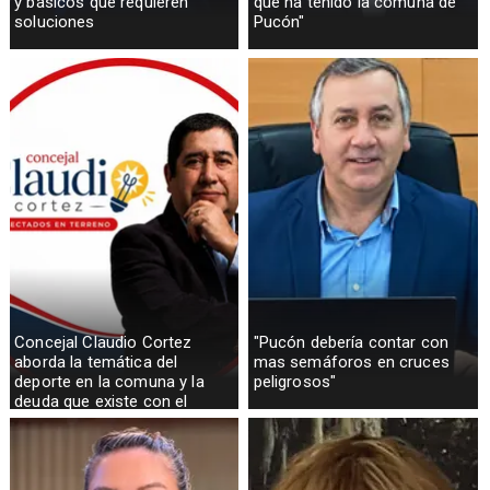
y básicos que requieren
que ha tenido la comuna de
soluciones
Pucón"
Concejal Claudio Cortez
"Pucón debería contar con
aborda la temática del
mas semáforos en cruces
deporte en la comuna y la
peligrosos"
deuda que existe con el
sector rural