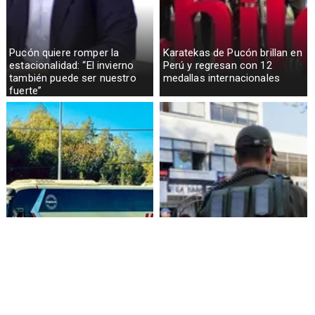
Pucón quiere romper la
Karatekas de Pucón brillan en
estacionalidad: “El invierno
Perú y regresan con 12
también puede ser nuestro
medallas internacionales
fuerte”
Alza de pasajes: Transportes
Amenazas en redes sociales
reconoce falta de control en
terminan con estudiante
buses rurales
detenida en Villarrica