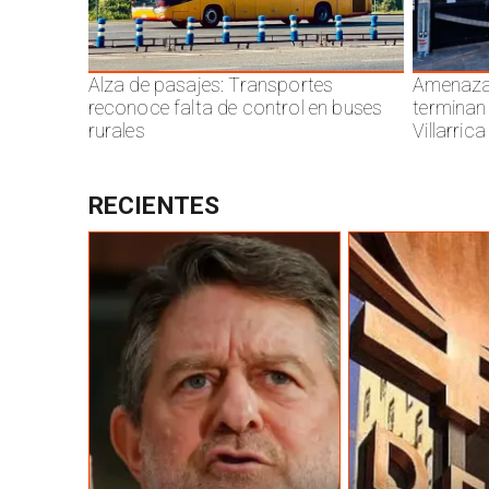
Alza de pasajes: Transportes
Amenazas
reconoce falta de control en buses
terminan
rurales
Villarrica
RECIENTES