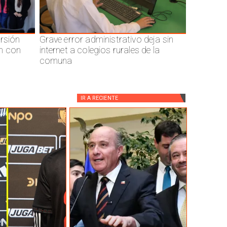
ersión
Grave error administrativo deja sin
n con
internet a colegios rurales de la
comuna
IR A
RECIENTE