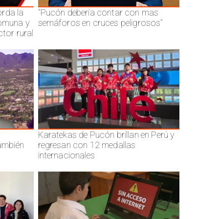
rda la
"Pucón debería contar con mas
comuna y
semáforos en cruces peligrosos"
ctor rural
Karatekas de Pucón brillan en Perú y
también
regresan con 12 medallas
internacionales