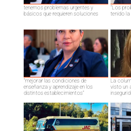
tenemos problemas urgentes y
"Los pro
básicos que requieren soluciones
tenido l
"mejorar las condiciones de
La colum
enseñanza y aprendizaje en los
visto un
distintos establecimientos"
inseguri