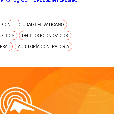
redsalud.gob.cl
.
TE PUEDE INTERESAR:
IGIÓN
CIUDAD DEL VATICANO
UELDOS
DELITOS ECONÓMICOS
ERAL
AUDITORÍA CONTRALORÍA