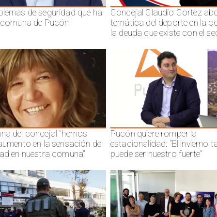
blemas de seguridad que ha
Concejal Claudio Cortez abo
a comuna de Pucón"
temática del deporte en la 
la deuda que existe con el se
na del concejal "hemos
Pucón quiere romper la
 aumento en la sensación de
estacionalidad: “El invierno 
dad en nuestra comuna"
puede ser nuestro fuerte”