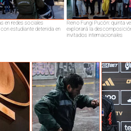
 en redes sociales
Reino Fungi Pucón: quinta v
 con estudiante detenida en
explorará la descomposició
invitados internacionales