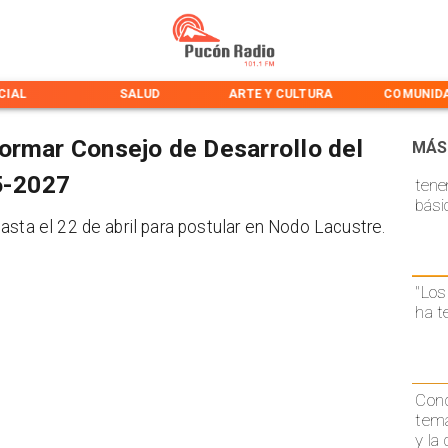
IAL
SALUD
ARTE Y CULTURA
COMUNIDA
ormar Consejo de Desarrollo del
MÁS
25-2027
tene
bási
asta el 22 de abril para postular en Nodo Lacustre.
"Los
ha t
Conc
temá
y la