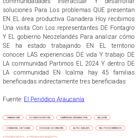
communidadades interactuar Y desarrollar
soluciones Para Los problemas QUE presentan
EN EL área productiva Ganadera Hoy recibimos
Una visita Con Los representantes DE Fontagro
Y EL gobierno Neozelandés Para analizar cómo
SE ha estado trabajando EN EL territorio
conocer LAS experiencias DE vida Y trabajo DE
LA communidad Partimos EL 2024 Y dentro DE
LA communidad EN Icalma hay 45 familias
beneficiadas indirectamente tres beneficiadas
Fuente:
El Periódico Araucanía
TABAQUISMO
ESTADO EXCEPCIÓN
COMPENSACIÓN MUNICIPAL
RELIGIÓN
CIUDAD DEL VATICANO
ESCUCHA SU CORAZÓN
ALTOS SUELDOS
DELITOS ECONÓMICOS