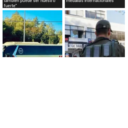
también puede ser nuestro
medallas internacionales
fuerte”
Alza de pasajes: Transportes
Amenazas en redes sociales
reconoce falta de control en
terminan con estudiante
buses rurales
detenida en Villarrica