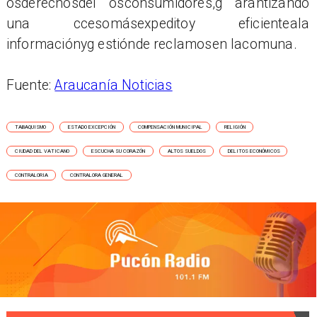
osderechosdel osconsumidores,g arantizando
una ccesomásexpeditoy eficienteala
informaciónyg estiónde reclamosen lacomuna.
Fuente:
Araucanía Noticias
TABAQUISMO
ESTADO EXCEPCIÓN
COMPENSACIÓN MUNICIPAL
RELIGIÓN
CIUDAD DEL VATICANO
ESCUCHA SU CORAZÓN
ALTOS SUELDOS
DELITOS ECONÓMICOS
CONTRALORIA
CONTRALORA GENERAL