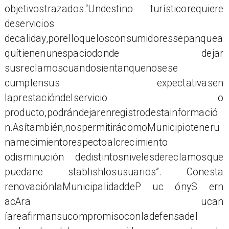
objetivostrazados.“Undestino turísticorequiere
deservicios
decaliday,porelloquelosconsumidoressepanquea
quítienenunespaciodonde dejar
susreclamoscuandosientanquenosese
cumplensus expectativasen
laprestacióndelservicio o
producto,podrándejarenregistrodestainformació
n.Asítambién,nospermitirácomoMunicipioteneru
namecimientorespectoalcrecimiento
odisminución dedistintosnivelesdereclamosque
puedane stablishlosusuarios”. Conesta
renovaciónlaMunicipalidaddeP uc ónyS ern
acAra ucan
íareafirmansucompromisoconladefensadel