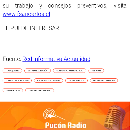
su trabajo y consejos preventivos, visita
www.fsancarlos.cl
.
TE PUEDE INTERESAR
Fuente:
Red Informativa Actualidad
TABAQUISMO
ESTADO EXCEPCIÓN
COMPENSACIÓN MUNICIPAL
RELIGIÓN
CIUDAD DEL VATICANO
ESCUCHA SU CORAZÓN
ALTOS SUELDOS
DELITOS ECONÓMICOS
CONTRALORIA
CONTRALORA GENERAL