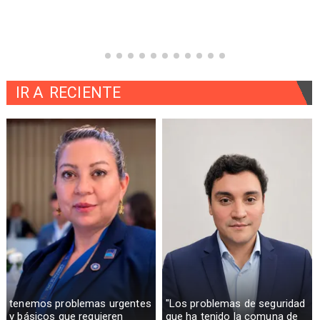
IR A
RECIENTE
tenemos problemas urgentes
"Los problemas de seguridad
y básicos que requieren
que ha tenido la comuna de