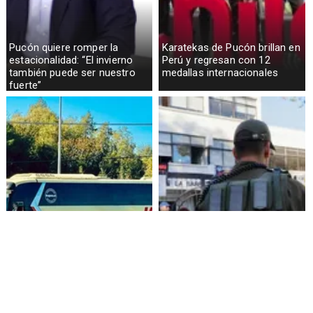
Pucón quiere romper la
Karatekas de Pucón brillan en
estacionalidad: “El invierno
Perú y regresan con 12
también puede ser nuestro
medallas internacionales
fuerte”
Alza de pasajes: Transportes
Amenazas en redes sociales
reconoce falta de control en
terminan con estudiante
buses rurales
detenida en Villarrica