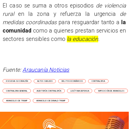
El caso se suma a otros episodios
de violencia
rural
en la zona y refuerza la urgencia
de
medidas coordinadas
para resguardar tanto a
la
comunidad
como a quienes prestan servicios en
sectores sensibles como
la educación
.
Fuente:
Araucanía Noticias
ESCUCHA SU CORAZÓN
ALTOS SUELDOS
DELITOS ECONÓMICOS
CONTRALORIA
CONTRALORA GENERAL
AUDITORÍA CONTRALORÍA
LEGÍTIMA DEFENSA
IMPOSICIÓN DE ARANCELES
ARANCELES DE TRUMP
ARANCELES DE DONALD TRUMP