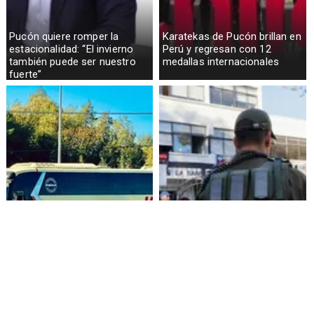
Pucón quiere romper la
Karatekas de Pucón brillan en
estacionalidad: “El invierno
Perú y regresan con 12
también puede ser nuestro
medallas internacionales
fuerte”
Alza de pasajes: Transportes
Amenazas en redes sociales
reconoce falta de control en
terminan con estudiante
buses rurales
detenida en Villarrica